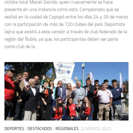
ciclista local Maciel Garrido, quien nuevamente se hace
presente en una instancia como esta. Campeonato que se
realizó en la ciudad de Copiapó entre los días 24 y 26 de marzo
con la participación de más de 120 clubes del país. Deportista
lajina que asistió a esta versión a través de club federado de la
región del Ñuble, ya que, los participantes deben ser parte
como club de la...
DEPORTES
/
DESTACADOS
/
REGIONALES
22 MARZO, 2023