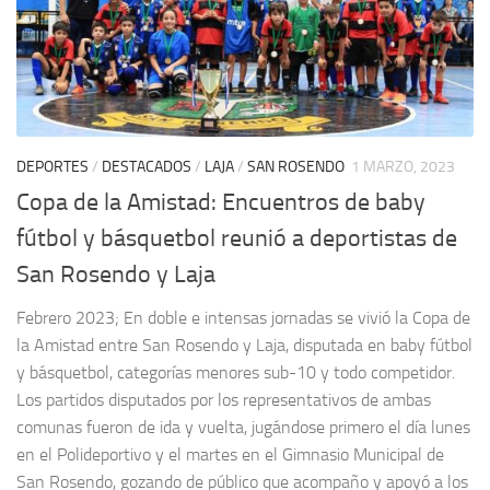
DEPORTES
/
DESTACADOS
/
LAJA
/
SAN ROSENDO
1 MARZO, 2023
Copa de la Amistad: Encuentros de baby
fútbol y básquetbol reunió a deportistas de
San Rosendo y Laja
Febrero 2023; En doble e intensas jornadas se vivió la Copa de
la Amistad entre San Rosendo y Laja, disputada en baby fútbol
y básquetbol, categorías menores sub-10 y todo competidor.
Los partidos disputados por los representativos de ambas
comunas fueron de ida y vuelta, jugándose primero el día lunes
en el Polideportivo y el martes en el Gimnasio Municipal de
San Rosendo, gozando de público que acompaño y apoyó a los