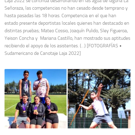
Laja 2022 se continúa desarrollando en las agua de laguna La
Señoraza, las competencias no han cesado desde temprano y
hasta pasadas las 18 horas. Competencia en el que han
estado presente deportistas locales quienes han destacado en
distintas pruebas; Mateo Cossio, Joaquín Pulido, Sley Figueroa,
Yeison Concha y Mariana Castillo, han mostrado sus aptitudes
recibiendo el apoyo de los asistentes. (…) [FOTOGRAFÍAS •
Sudamericano de Canotaje Laja 2022]