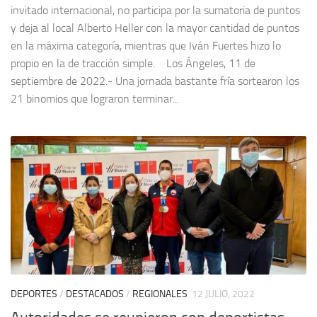
invitado internacional, no participa por la sumatoria de puntos
y deja al local Alberto Heller con la mayor cantidad de puntos
en la máxima categoría, mientras que Iván Fuertes hizo lo
propio en la de tracción simple. Los Ángeles, 11 de
septiembre de 2022.- Una jornada bastante fría sortearon los
21 binomios que lograron terminar...
DEPORTES
/
DESTACADOS
/
REGIONALES
12 JULIO, 2022