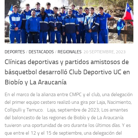
DEPORTES
/
DESTACADOS
/
REGIONALES
20 SEPTIEMBRE, 2023
Clínicas deportivas y partidos amistosos de
básquetbol desarrolló Club Deportivo UC en
Biobío y La Araucanía
En el marco de la alianza entre CMPC y el club, una delegación
del primer equipo cestero realizó una gira por Laja, Nacimiento,
Collipulli y Temuco. Laja, septiembre de 2023; Los amantes
del baloncesto de las regiones de Biobío y de La Araucanía
tuvieron una oportunidad de oro durante los últimos días. Y es
que entre el 12 y el 15 de septiembre, una delegación del