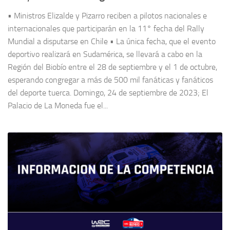
• Ministros Elizalde y Pizarro reciben a pilotos nacionales e
internacionales que participarán en la 11° fecha del Rally
Mundial a disputarse en Chile • La única fecha, que el evento
deportivo realizará en Sudamérica, se llevará a cabo en la
Región del Biobío entre el 28 de septiembre y el 1 de octubre,
esperando congregar a más de 500 mil fanáticas y fanáticos
del deporte tuerca. Domingo, 24 de septiembre de 2023; El
Palacio de La Moneda fue el...