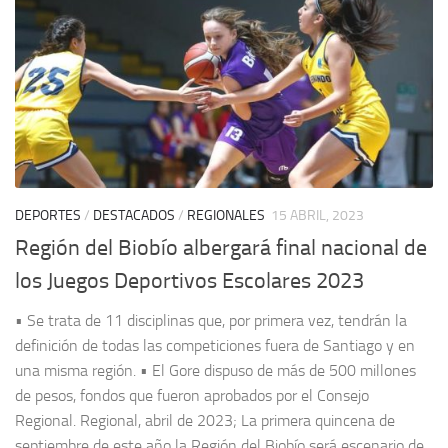
DEPORTES
/
DESTACADOS
/
REGIONALES
15 ABRIL, 2023
Región del Biobío albergará final nacional de
los Juegos Deportivos Escolares 2023
• Se trata de 11 disciplinas que, por primera vez, tendrán la
definición de todas las competiciones fuera de Santiago y en
una misma región. • El Gore dispuso de más de 500 millones
de pesos, fondos que fueron aprobados por el Consejo
Regional. Regional, abril de 2023; La primera quincena de
septiembre de este año la Región del Biobío será escenario de