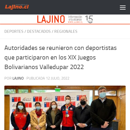
Saltar al contenido
DEPORTES
/
DESTACADOS
/
REGIONALES
Autoridades se reunieron con deportistas
que participaron en los XIX Juegos
Bolivarianos Valledupar 2022
POR
LAJINO
· PUBLICADA
12 JULIO, 2022