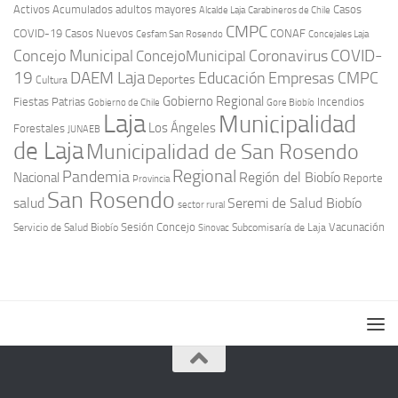
Activos
Acumulados
adultos mayores
Casos
Carabineros de Chile
Alcalde Laja
CMPC
COVID-19
Casos Nuevos
CONAF
Cesfam San Rosendo
Concejales Laja
COVID-
Concejo Municipal
Coronavirus
ConcejoMunicipal
19
DAEM Laja
Educación
Empresas CMPC
Deportes
Cultura
Gobierno Regional
Fiestas Patrias
Incendios
Gobierno de Chile
Gore Biobío
Laja
Municipalidad
Los Ángeles
Forestales
JUNAEB
de Laja
Municipalidad de San Rosendo
Regional
Pandemia
Región del Biobío
Nacional
Reporte
Provincia
San Rosendo
Seremi de Salud Biobío
salud
sector rural
Sesión Concejo
Vacunación
Servicio de Salud Biobío
Sinovac
Subcomisaría de Laja