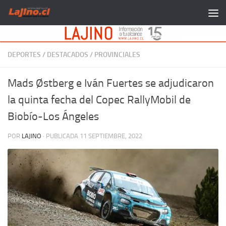
Saltar al contenido
DEPORTES
/
DESTACADOS
/
PROVINCIALES
Mads Østberg e Iván Fuertes se adjudicaron
la quinta fecha del Copec RallyMobil de
Biobío-Los Ángeles
POR
LAJINO
· PUBLICADA
11 SEPTIEMBRE, 2022