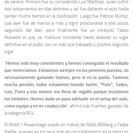
de carrera. Primero fue su compatriota Luis Martínez, quien sufrió
dos volcamientos en días distintos y así fue dañando el auto hasta
perder mucho tiempo en la clasificación. Luego fue Patricio Muñoz,
que ayer fue de menos a más y logró posicionarse a sólo pocos
segundos del líder, pero finalmente fue un intrépido Tadeo
Rosselot el que se mantuvo constante hasta alcanzar su lugar
definitivo en el podio, con un más que trabajado y positivo segundo
lugar.
“
Hemos sido muy consistentes y hemos conseguido el resultado
que merecíamos. Estuvimos siempre en los primeros puestos, no
necesariamente ganando tramos, pero sí en la punta. Tuvimos
mucha presión, todos estuvieron tirando fuerte, “Pato”, Tadeo,
Luis, Parra y eso mismo me llena de orgullo porque resistimos
los embates. Hemos dado un paso adelante en el setup del auto,
como equipo y en mi conducción
”, afirmó Iván Fuertes, ganador de
la categoría RC4.
El Mobil 1 Powerstage quedó en manos de Mads Østberg y Felipe
Padilla, quienes en los poco más de cinco kilómetros en la zona Los