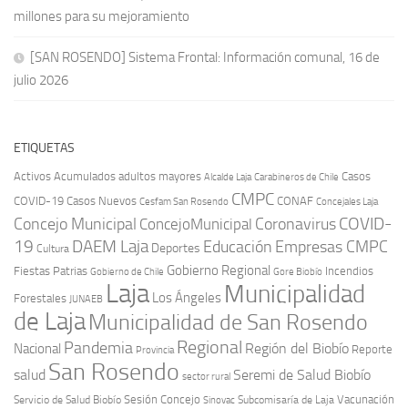
millones para su mejoramiento
[SAN ROSENDO] Sistema Frontal: Información comunal, 16 de
julio 2026
ETIQUETAS
Activos
Acumulados
adultos mayores
Casos
Carabineros de Chile
Alcalde Laja
CMPC
COVID-19
Casos Nuevos
CONAF
Cesfam San Rosendo
Concejales Laja
COVID-
Concejo Municipal
Coronavirus
ConcejoMunicipal
19
DAEM Laja
Educación
Empresas CMPC
Deportes
Cultura
Gobierno Regional
Fiestas Patrias
Incendios
Gobierno de Chile
Gore Biobío
Laja
Municipalidad
Los Ángeles
Forestales
JUNAEB
de Laja
Municipalidad de San Rosendo
Regional
Pandemia
Región del Biobío
Nacional
Reporte
Provincia
San Rosendo
Seremi de Salud Biobío
salud
sector rural
Sesión Concejo
Vacunación
Servicio de Salud Biobío
Sinovac
Subcomisaría de Laja