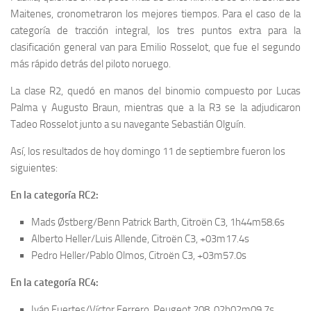
Maitenes, cronometraron los mejores tiempos. Para el caso de la
categoría de tracción integral, los tres puntos extra para la
clasificación general van para Emilio Rosselot, que fue el segundo
más rápido detrás del piloto noruego.
La clase R2, quedó en manos del binomio compuesto por Lucas
Palma y Augusto Braun, mientras que a la R3 se la adjudicaron
Tadeo Rosselot junto a su navegante Sebastián Olguín.
Así, los resultados de hoy domingo 11 de septiembre fueron los
siguientes:
En la categoría RC2:
Mads Østberg/Benn Patrick Barth, Citroën C3, 1h44m58.6s
Alberto Heller/Luis Allende, Citroën C3, +03m17.4s
Pedro Heller/Pablo Olmos, Citroën C3, +03m57.0s
En la categoría RC4:
Iván Fuertes/Víctor Ferrero, Peugeot 208, 02h02m09.7s