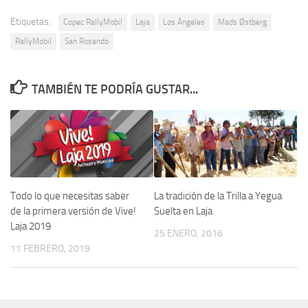
Etiquetas:
Copec RallyMobil
Laja
Los Ángeles
Mads Østberg
RallyMobil
San Rosendo
TAMBIÉN TE PODRÍA GUSTAR...
Todo lo que necesitas saber
La tradición de la Trilla a Yegua
de la primera versión de Vive!
Suelta en Laja
Laja 2019
25 ENERO, 2016
11 FEBRERO, 2019