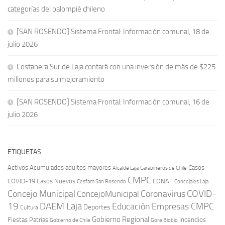
categorías del balompié chileno
[SAN ROSENDO] Sistema Frontal: Información comunal, 18 de
julio 2026
Costanera Sur de Laja contará con una inversión de más de $225
millones para su mejoramiento
[SAN ROSENDO] Sistema Frontal: Información comunal, 16 de
julio 2026
ETIQUETAS
Activos
Acumulados
adultos mayores
Casos
Carabineros de Chile
Alcalde Laja
CMPC
COVID-19
Casos Nuevos
CONAF
Cesfam San Rosendo
Concejales Laja
COVID-
Concejo Municipal
Coronavirus
ConcejoMunicipal
19
DAEM Laja
Educación
Empresas CMPC
Deportes
Cultura
Gobierno Regional
Fiestas Patrias
Incendios
Gobierno de Chile
Gore Biobío