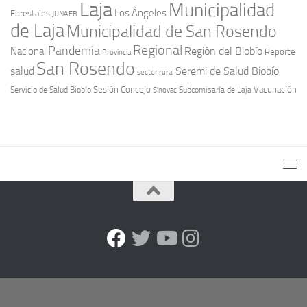
Laja
Municipalidad
Los Ángeles
Forestales
JUNAEB
de Laja
Municipalidad de San Rosendo
Regional
Pandemia
Región del Biobío
Nacional
Reporte
Provincia
San Rosendo
Seremi de Salud Biobío
salud
sector rural
Sesión Concejo
Vacunación
Servicio de Salud Biobío
Sinovac
Subcomisaría de Laja