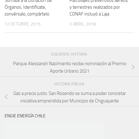
Súmate a la Donación de
Patrullajes preventivos aéreos
Órganos; Identifícate,
y terrestres realizados por
convérsalo, compártelo
CONAF incluyó a Laja
12 OCTUBRE, 2015
2 ABRIL, 2018
SIGUIENTE HISTORIA
Parque Alessandri Nacimiento recibe nominación al Premio
Aporte Urbano 2021
HISTORIA PREVIA
Gas a precio justo: San Rosendo se suma a poder concretar
iniciativa emprendida por Municipio de Chiguayante
ENGIE ENERGÍA CHILE