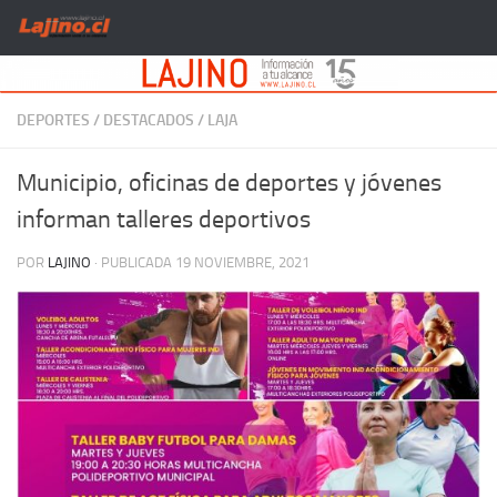
Saltar al contenido
DEPORTES
/
DESTACADOS
/
LAJA
Municipio, oficinas de deportes y jóvenes
informan talleres deportivos
POR
LAJINO
· PUBLICADA
19 NOVIEMBRE, 2021