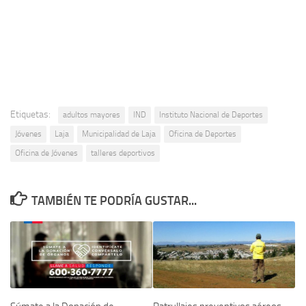
Etiquetas:
adultos mayores
IND
Instituto Nacional de Deportes
Jóvenes
Laja
Municipalidad de Laja
Oficina de Deportes
Oficina de Jóvenes
talleres deportivos
TAMBIÉN TE PODRÍA GUSTAR...