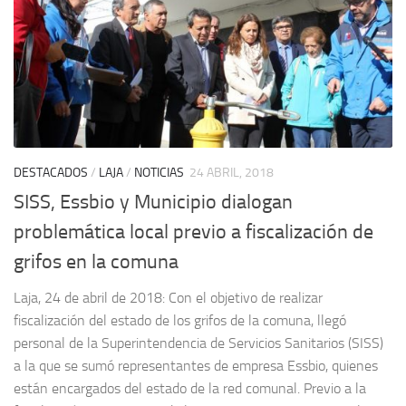
DESTACADOS
/
LAJA
/
NOTICIAS
24 ABRIL, 2018
SISS, Essbio y Municipio dialogan
problemática local previo a fiscalización de
grifos en la comuna
Laja, 24 de abril de 2018: Con el objetivo de realizar
fiscalización del estado de los grifos de la comuna, llegó
personal de la Superintendencia de Servicios Sanitarios (SISS)
a la que se sumó representantes de empresa Essbio, quienes
están encargados del estado de la red comunal. Previo a la