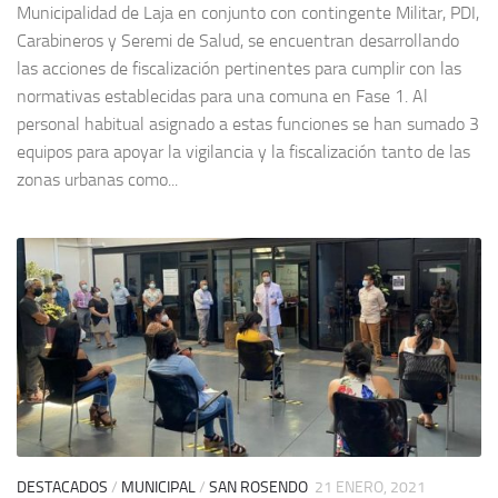
Municipalidad de Laja en conjunto con contingente Militar, PDI,
Carabineros y Seremi de Salud, se encuentran desarrollando
las acciones de fiscalización pertinentes para cumplir con las
normativas establecidas para una comuna en Fase 1. Al
personal habitual asignado a estas funciones se han sumado 3
equipos para apoyar la vigilancia y la fiscalización tanto de las
zonas urbanas como...
DESTACADOS
/
MUNICIPAL
/
SAN ROSENDO
21 ENERO, 2021