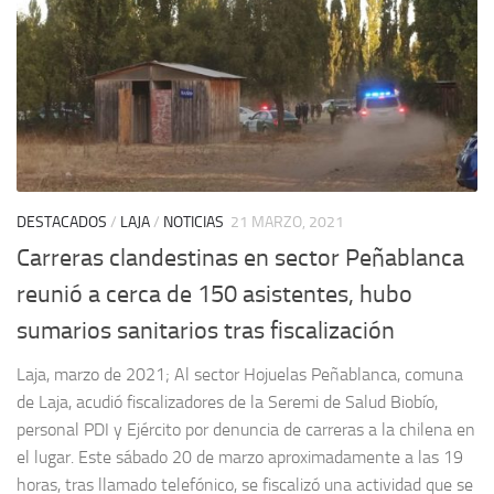
DESTACADOS
/
LAJA
/
NOTICIAS
21 MARZO, 2021
Carreras clandestinas en sector Peñablanca
reunió a cerca de 150 asistentes, hubo
sumarios sanitarios tras fiscalización
Laja, marzo de 2021; Al sector Hojuelas Peñablanca, comuna
de Laja, acudió fiscalizadores de la Seremi de Salud Biobío,
personal PDI y Ejército por denuncia de carreras a la chilena en
el lugar. Este sábado 20 de marzo aproximadamente a las 19
horas, tras llamado telefónico, se fiscalizó una actividad que se