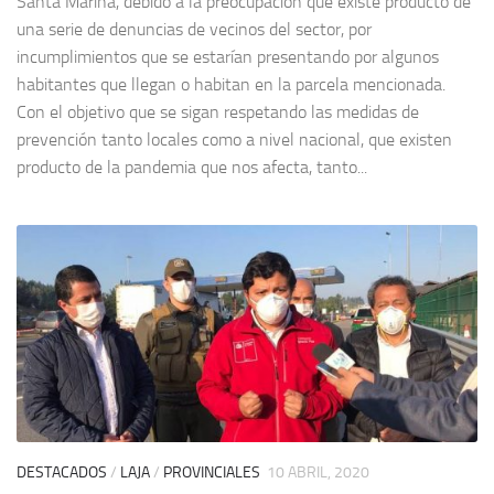
Santa Marina, debido a la preocupación que existe producto de
una serie de denuncias de vecinos del sector, por
incumplimientos que se estarían presentando por algunos
habitantes que llegan o habitan en la parcela mencionada.
Con el objetivo que se sigan respetando las medidas de
prevención tanto locales como a nivel nacional, que existen
producto de la pandemia que nos afecta, tanto...
DESTACADOS
/
LAJA
/
PROVINCIALES
10 ABRIL, 2020