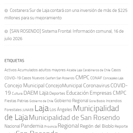
Costanera Sur de Laja contará con una inversión de más de $225
millones para su mejoramiento
[SAN ROSENDO] Sistema Frontal: Información comunal, 16 de
julio 2026
ETIQUETAS
Activos
Acumulados
adultos mayores
Casos
Carabineros de Chile
Alcalde Laja
CMPC
COVID-19
Casos Nuevos
CONAF
Cesfam San Rosendo
Concejales Laja
COVID-
Concejo Municipal
Coronavirus
ConcejoMunicipal
19
DAEM Laja
Educación
Empresas CMPC
Deportes
Cultura
Gobierno Regional
Fiestas Patrias
Incendios
Gobierno de Chile
Gore Biobío
Laja
Municipalidad
Los Ángeles
Forestales
JUNAEB
de Laja
Municipalidad de San Rosendo
Regional
Pandemia
Región del Biobío
Nacional
Reporte
Provincia