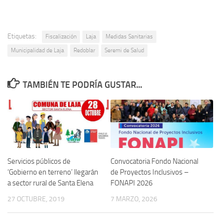
Etiquetas:
Fiscalización
Laja
Medidas Sanitarias
Municipalidad de Laja
Redoblar
Seremi de Salud
TAMBIÉN TE PODRÍA GUSTAR...
Servicios públicos de
Convocatoria Fondo Nacional
‘Gobierno en terreno’ llegarán
de Proyectos Inclusivos –
a sector rural de Santa Elena
FONAPI 2026
27 OCTUBRE, 2019
7 MARZO, 2026