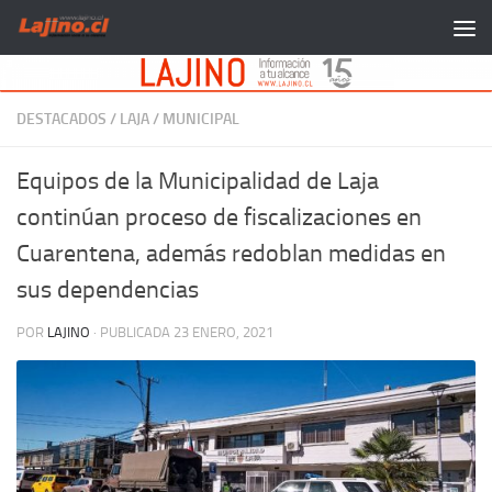
Saltar al contenido
DESTACADOS
/
LAJA
/
MUNICIPAL
Equipos de la Municipalidad de Laja
continúan proceso de fiscalizaciones en
Cuarentena, además redoblan medidas en
sus dependencias
POR
LAJINO
· PUBLICADA
23 ENERO, 2021