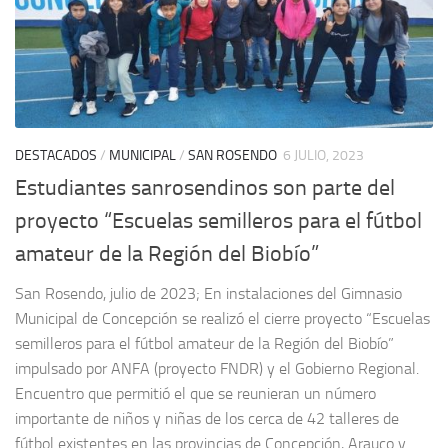
DESTACADOS
/
MUNICIPAL
/
SAN ROSENDO
6 JULIO, 2023
Estudiantes sanrosendinos son parte del
proyecto “Escuelas semilleros para el fútbol
amateur de la Región del Biobío”
San Rosendo, julio de 2023; En instalaciones del Gimnasio
Municipal de Concepción se realizó el cierre proyecto “Escuelas
semilleros para el fútbol amateur de la Región del Biobío”
impulsado por ANFA (proyecto FNDR) y el Gobierno Regional.
Encuentro que permitió el que se reunieran un número
importante de niños y niñas de los cerca de 42 talleres de
fútbol existentes en las provincias de Concepción, Arauco y