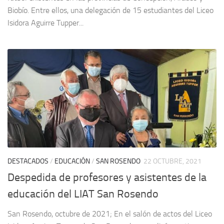
Biobío. Entre ellos, una delegación de 15 estudiantes del Liceo
Isidora Aguirre Tupper...
DESTACADOS
/
EDUCACIÓN
/
SAN ROSENDO
22 OCTUBRE, 2021
Despedida de profesores y asistentes de la
educación del LIAT San Rosendo
San Rosendo, octubre de 2021; En el salón de actos del Liceo