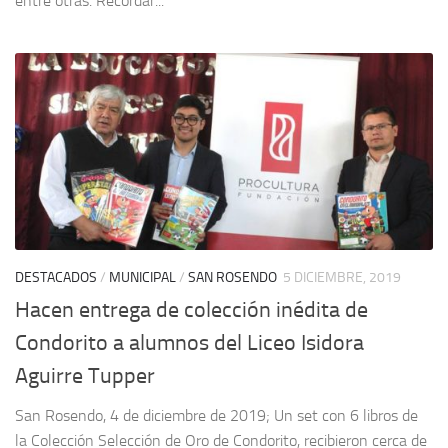
entre otras. Recordar...
DESTACADOS
/
MUNICIPAL
/
SAN ROSENDO
5 DICIEMBRE, 2019
Hacen entrega de colección inédita de
Condorito a alumnos del Liceo Isidora
Aguirre Tupper
San Rosendo, 4 de diciembre de 2019; Un set con 6 libros de
la Colección Selección de Oro de Condorito, recibieron cerca de