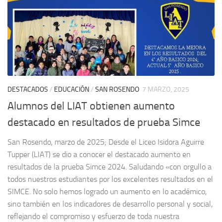
DESTACADOS
/
EDUCACIÓN
/
SAN ROSENDO
7 MARZO, 2025
Alumnos del LIAT obtienen aumento
destacado en resultados de prueba Simce
San Rosendo, marzo de 2025; Desde el Liceo Isidora Aguirre
Tupper (LIAT) se dio a conocer el destacado aumento en
resultados de la prueba Simce 2024. Saludando «con orgullo a
todos nuestros estudiantes por los excelentes resultados en el
SIMCE. No solo hemos logrado un aumento en lo académico,
sino también en los indicadores de desarrollo personal y social,
reflejando el compromiso y esfuerzo de toda nuestra