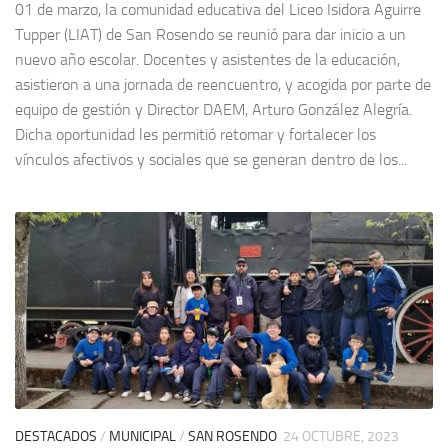
01 de marzo, la comunidad educativa del Liceo Isidora Aguirre
Tupper (LIAT) de San Rosendo se reunió para dar inicio a un
nuevo año escolar. Docentes y asistentes de la educación,
asistieron a una jornada de reencuentro, y acogida por parte de
equipo de gestión y Director DAEM, Arturo González Alegría.
Dicha oportunidad les permitió retomar y fortalecer los
vínculos afectivos y sociales que se generan dentro de los...
DESTACADOS
/
MUNICIPAL
/
SAN ROSENDO
24 OCTUBRE, 2023