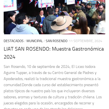
DESTACADOS
/
MUNICIPAL
/
SAN ROSENDO
11 SEPTIEMBRE, 2024
LIAT SAN ROSENDO: Muestra Gastronómica
2024
San Rosendo, 10 de septiembre de 2024; El Liceo Isidora
Aguirre Tupper, a través de su Centro General de Padres y
Apoderados, realizó la tradicional muestra gastronómica a la
comunidad.Donde cada curso del establecimiento presentó
platos típicos de nuestro país los que incluyeron diversos
sabores, aromas y texturas de cultura y tradición chilena. Los
jueces elegidos para la ocasión, encargados de recorrer y