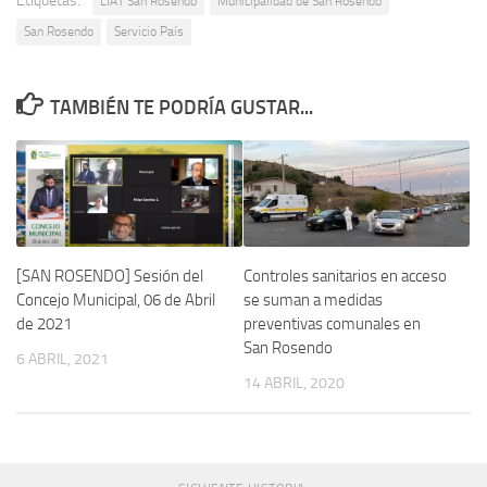
Etiquetas:
LIAT San Rosendo
Municipalidad de San Rosendo
San Rosendo
Servicio País
TAMBIÉN TE PODRÍA GUSTAR...
[SAN ROSENDO] Sesión del
Controles sanitarios en acceso
Concejo Municipal, 06 de Abril
se suman a medidas
de 2021
preventivas comunales en
San Rosendo
6 ABRIL, 2021
14 ABRIL, 2020