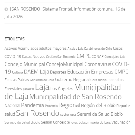
[SAN ROSENDO] Sistema Frontal: Información comunal, 16 de
julio 2026
ETIQUETAS
Activos
Acumulados
adultos mayores
Casos
Carabineros de Chile
Alcalde Laja
CMPC
COVID-19
Casos Nuevos
CONAF
Cesfam San Rosendo
Concejales Laja
COVID-
Concejo Municipal
Coronavirus
ConcejoMunicipal
19
DAEM Laja
Educación
Empresas CMPC
Deportes
Cultura
Gobierno Regional
Fiestas Patrias
Incendios
Gobierno de Chile
Gore Biobío
Laja
Municipalidad
Los Ángeles
Forestales
JUNAEB
de Laja
Municipalidad de San Rosendo
Regional
Pandemia
Región del Biobío
Nacional
Reporte
Provincia
San Rosendo
Seremi de Salud Biobío
salud
sector rural
Sesión Concejo
Vacunación
Servicio de Salud Biobío
Sinovac
Subcomisaría de Laja