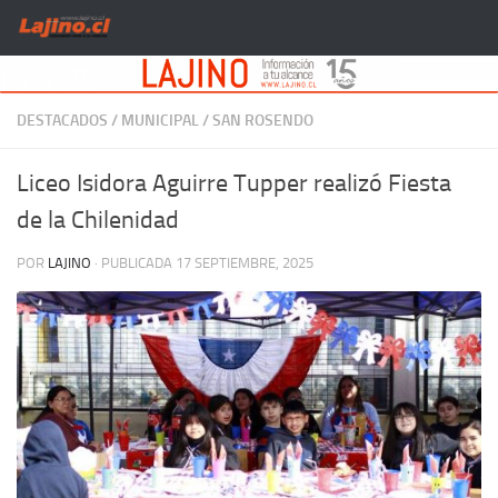
Saltar al contenido
DESTACADOS
/
MUNICIPAL
/
SAN ROSENDO
Liceo Isidora Aguirre Tupper realizó Fiesta
de la Chilenidad
POR
LAJINO
· PUBLICADA
17 SEPTIEMBRE, 2025