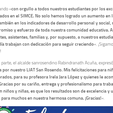
ando «
con orgullo a todos nuestros estudiantes por los exc
tados en el SIMCE. No solo hemos logrado un aumento en 
ambién en los indicadores de desarrollo personal y social, 
omiso y esfuerzo de toda nuestra comunidad educativa. 
es, asistentes, familias y, por supuesto, a nuestros estudi
día trabajan con dedicación para seguir creciendo
«. ¡Sigam
s!
 parte, el alcalde sanrosendino Rabindranath Acuña, expresó
ía por nuestro LIAT San Rosendo. Mis felicitaciones para ni
rados, para su profesora Irela Jara López y quienes le ac
Gracias por su cariño, entrega y profesionalismo para trabaj
n niños y niñas, es que los resultados son de excelencia y 
r para muchos en nuestra hermosa comuna. ¡Gracias!
«.