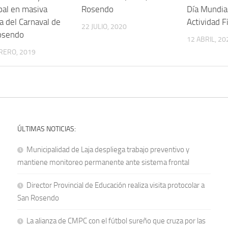
bal en masiva
Rosendo
Día Mundial
a del Carnaval de
Actividad F
22 JULIO, 2020
osendo
12 ABRIL, 20
RERO, 2019
ÚLTIMAS NOTICIAS:
Municipalidad de Laja despliega trabajo preventivo y
mantiene monitoreo permanente ante sistema frontal
Director Provincial de Educación realiza visita protocolar a
San Rosendo
La alianza de CMPC con el fútbol sureño que cruza por las