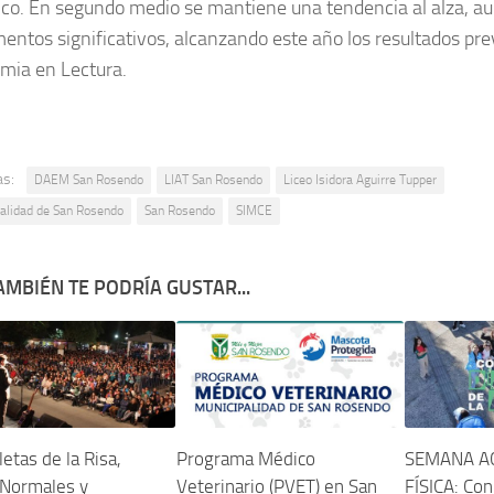
ico. En segundo medio se mantiene una tendencia al alza, a
entos significativos, alcanzando este año los resultados prev
mia en Lectura.
as:
DAEM San Rosendo
LIAT San Rosendo
Liceo Isidora Aguirre Tupper
alidad de San Rosendo
San Rosendo
SIMCE
AMBIÉN TE PODRÍA GUSTAR...
letas de la Risa,
Programa Médico
SEMANA A
 Normales y
Veterinario (PVET) en San
FÍSICA: Co