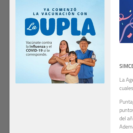
SIMC
La Age
cuales
Puntaj
punto
del añ
Ademá