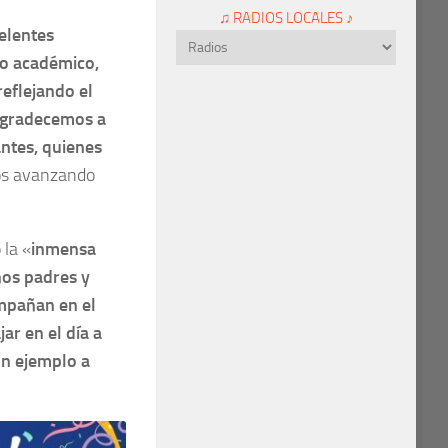
♫ RADIOS LOCALES ♪
elentes
lo académico,
reflejando el
Agradecemos a
antes, quienes
os avanzando
 la «
inmensa
ños padres y
ompañan en el
ar en el día a
un ejemplo a