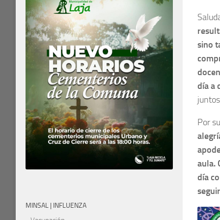
Salud
resul
sino t
compr
docent
día a 
junto
Por su
alegr
apode
aula. 
día co
segui
MINSAL | INFLUENZA