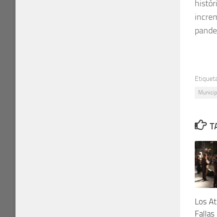
histór
increm
pande
Etiquet
Municip
T
Los At
Fallas