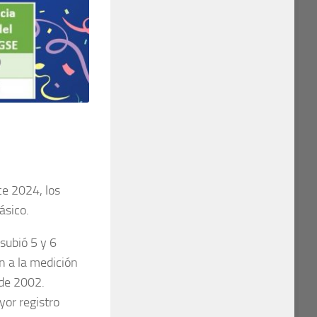
ce 2024, los
ásico.
 subió 5 y 6
n a la medición
sde 2002.
or registro