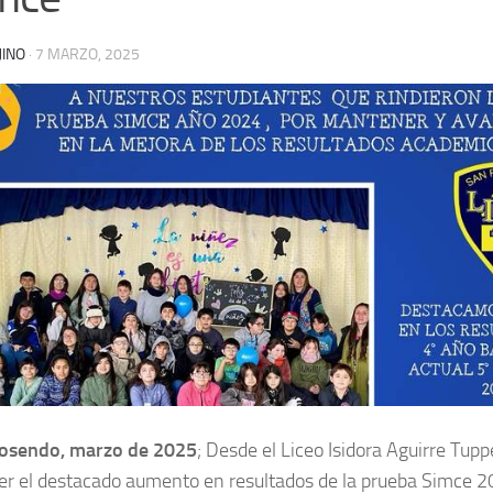
JINO
·
7 MARZO, 2025
osendo, marzo de 2025
; Desde el
Liceo Isidora Aguirre Tuppe
er el destacado aumento en resultados de la prueba Simce 2