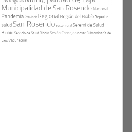
Los Ángeles
Municipalidad de San Rosendo
Nacional
Regional
Pandemia
Región del Biobío
Reporte
Provincia
San Rosendo
Seremi de Salud
salud
sector rural
Biobío
Sesión Concejo
Servicio de Salud Biobío
Sinovac
Subcomisaría de
Vacunación
Laja