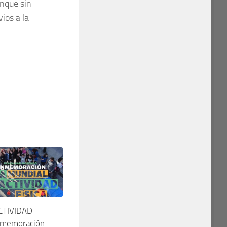
unque sin
ios a la
CTIVIDAD
nmemoración