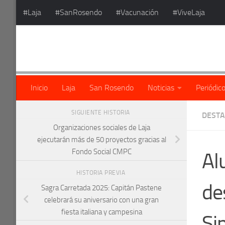
#Laja
#SanRosendo
#Vacunación
#ViveLaja
Saltar al contenido
Inicio
Laja
San Rosendo
Noticias
Periódic
SIGUIENTE HISTORIA
DEST
Organizaciones sociales de Laja
ejecutarán más de 50 proyectos gracias al
Fondo Social CMPC
Al
HISTORIA PREVIA
de
Sagra Carretada 2025: Capitán Pastene
celebrará su aniversario con una gran
fiesta italiana y campesina
Si