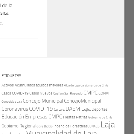
 de la
ísica
25
ETIQUETAS
Activos
Acumulados
adultos mayores
Carabineros de Chile
Alcalde Laja
CMPC
Casos COVID-19
Casos Nuevos
CONAF
Cesfam San Rosendo
Concejo Municipal
ConcejoMunicipal
Concejales Laja
COVID-19
Coronavirus
DAEM Laja
Deportes
Cultura
Educación
Empresas CMPC
Fiestas Patrias
Gobierno de Chile
Laja
Gobierno Regional
Incendios Forestales
Gore Biobío
JUNAEB
Municipalidad de Laja