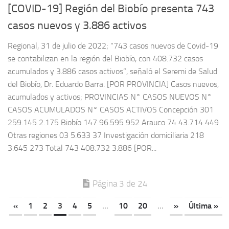
[COVID-19] Región del Biobío presenta 743
casos nuevos y 3.886 activos
Regional, 31 de julio de 2022; “743 casos nuevos de Covid-19
se contabilizan en la región del Biobío, con 408.732 casos
acumulados y 3.886 casos activos”, señaló el Seremi de Salud
del Biobío, Dr. Eduardo Barra. [POR PROVINCIA] Casos nuevos,
acumulados y activos; PROVINCIAS N° CASOS NUEVOS N°
CASOS ACUMULADOS N° CASOS ACTIVOS Concepción 301
259.145 2.175 Biobío 147 96.595 952 Arauco 74 43.714 449
Otras regiones 03 5.633 37 Investigación domiciliaria 218
3.645 273 Total 743 408.732 3.886 [POR...
Página 3 de 24
«
1
2
3
4
5
...
10
20
...
»
Última »