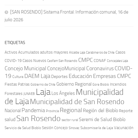
[SAN ROSENDO] Sistema Frontal: Información comunal, 16 de
julio 2026
ETIQUETAS
Activos
Acumulados
adultos mayores
Casos
Carabineros de Chile
Alcalde Laja
CMPC
COVID-19
Casos Nuevos
CONAF
Cesfam San Rosendo
Concejales Laja
COVID-
Concejo Municipal
Coronavirus
ConcejoMunicipal
19
DAEM Laja
Educación
Empresas CMPC
Deportes
Cultura
Gobierno Regional
Fiestas Patrias
Incendios
Gobierno de Chile
Gore Biobío
Laja
Municipalidad
Los Ángeles
Forestales
JUNAEB
de Laja
Municipalidad de San Rosendo
Regional
Pandemia
Región del Biobío
Nacional
Reporte
Provincia
San Rosendo
Seremi de Salud Biobío
salud
sector rural
Sesión Concejo
Vacunación
Servicio de Salud Biobío
Sinovac
Subcomisaría de Laja