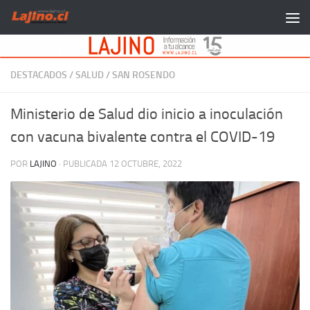
Saltar al contenido
DESTACADOS
/
SALUD
/
SAN ROSENDO
Ministerio de Salud dio inicio a inoculación
con vacuna bivalente contra el COVID-19
POR
LAJINO
· PUBLICADA
12 OCTUBRE, 2022