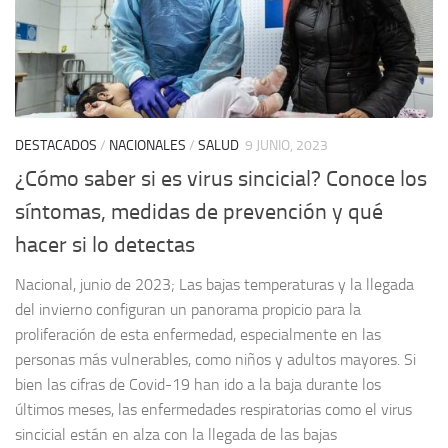
DESTACADOS
/
NACIONALES
/
SALUD
9 JUNIO, 2023
¿Cómo saber si es virus sincicial? Conoce los
síntomas, medidas de prevención y qué
hacer si lo detectas
Nacional, junio de 2023; Las bajas temperaturas y la llegada
del invierno configuran un panorama propicio para la
proliferación de esta enfermedad, especialmente en las
personas más vulnerables, como niños y adultos mayores. Si
bien las cifras de Covid-19 han ido a la baja durante los
últimos meses, las enfermedades respiratorias como el virus
sincicial están en alza con la llegada de las bajas