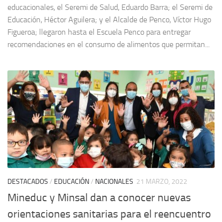
educacionales, el Seremi de Salud, Eduardo Barra; el Seremi de
Educación, Héctor Aguilera; y el Alcalde de Penco, Víctor Hugo
Figueroa; llegaron hasta el Escuela Penco para entregar
recomendaciones en el consumo de alimentos que permitan...
DESTACADOS
/
EDUCACIÓN
/
NACIONALES
21 MARZO, 2022
Mineduc y Minsal dan a conocer nuevas
orientaciones sanitarias para el reencuentro