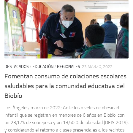
DESTACADOS
/
EDUCACIÓN
/
REGIONALES
23 MARZO, 2022
Fomentan consumo de colaciones escolares
saludables para la comunidad educativa del
Biobío
Los Ángeles, marzo de 2022; Ante los niveles de obesidad
infantil que se registran en menores de 6 años en Biobío, con
un 23,17% de sobrepeso y un 13,50 % de obesidad (DEIS 2019),
y considerando el retorno a clases presenciales a los recintos