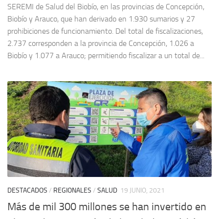
SEREMI de Salud del Biobío, en las provincias de Concepción,
Biobío y Arauco, que han derivado en 1.930 sumarios y 27
prohibiciones de funcionamiento. Del total de fiscalizaciones,
2.737 corresponden a la provincia de Concepción, 1.026 a
Biobío y 1.077 a Arauco; permitiendo fiscalizar a un total de...
DESTACADOS
/
REGIONALES
/
SALUD
19 JUNIO, 2021
Más de mil 300 millones se han invertido en