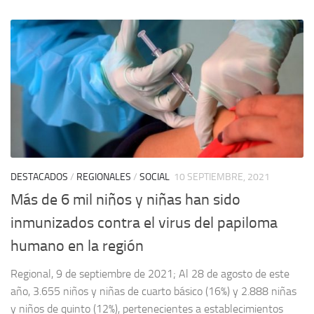
DESTACADOS
/
REGIONALES
/
SOCIAL
10 SEPTIEMBRE, 2021
Más de 6 mil niños y niñas han sido
inmunizados contra el virus del papiloma
humano en la región
Regional, 9 de septiembre de 2021; Al 28 de agosto de este
año, 3.655 niños y niñas de cuarto básico (16%) y 2.888 niñas
y niños de quinto (12%), pertenecientes a establecimientos