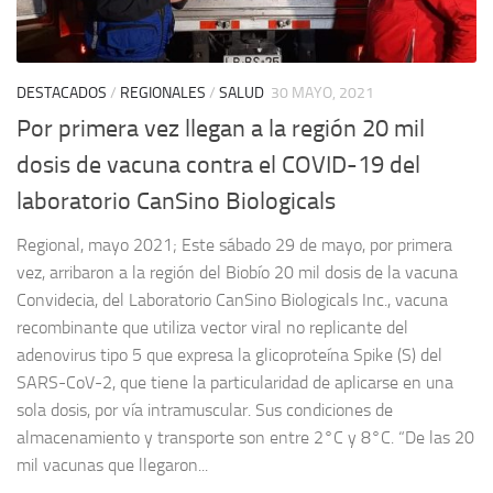
DESTACADOS
/
REGIONALES
/
SALUD
30 MAYO, 2021
Por primera vez llegan a la región 20 mil
dosis de vacuna contra el COVID-19 del
laboratorio CanSino Biologicals
Regional, mayo 2021; Este sábado 29 de mayo, por primera
vez, arribaron a la región del Biobío 20 mil dosis de la vacuna
Convidecia, del Laboratorio CanSino Biologicals Inc., vacuna
recombinante que utiliza vector viral no replicante del
adenovirus tipo 5 que expresa la glicoproteína Spike (S) del
SARS-CoV-2, que tiene la particularidad de aplicarse en una
sola dosis, por vía intramuscular. Sus condiciones de
almacenamiento y transporte son entre 2°C y 8°C. “De las 20
mil vacunas que llegaron...