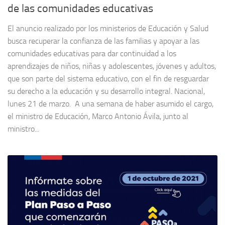
de las comunidades educativas
El anuncio realizado por los ministerios de Educación y Salud
busca recuperar la confianza de las familias y apoyar a las
comunidades educativas para dar continuidad a los
aprendizajes de niños, niñas y adolescentes, jóvenes y adultos,
que son parte del sistema educativo, con el fin de resguardar
su derecho a la educación y su desarrollo integral. Nacional,
lunes 21 de marzo. A una semana de haber asumido el cargo,
el ministro de Educación, Marco Antonio Ávila, junto al
ministro...