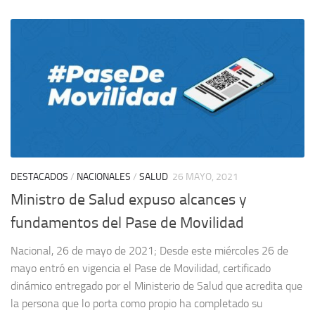
DESTACADOS
/
NACIONALES
/
SALUD
26 MAYO, 2021
Ministro de Salud expuso alcances y
fundamentos del Pase de Movilidad
Nacional, 26 de mayo de 2021; Desde este miércoles 26 de
mayo entró en vigencia el Pase de Movilidad, certificado
dinámico entregado por el Ministerio de Salud que acredita que
la persona que lo porta como propio ha completado su