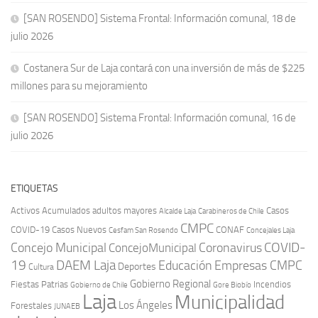
[SAN ROSENDO] Sistema Frontal: Información comunal, 18 de
julio 2026
Costanera Sur de Laja contará con una inversión de más de $225
millones para su mejoramiento
[SAN ROSENDO] Sistema Frontal: Información comunal, 16 de
julio 2026
ETIQUETAS
Activos
Acumulados
adultos mayores
Casos
Carabineros de Chile
Alcalde Laja
CMPC
COVID-19
Casos Nuevos
CONAF
Cesfam San Rosendo
Concejales Laja
COVID-
Concejo Municipal
Coronavirus
ConcejoMunicipal
19
DAEM Laja
Educación
Empresas CMPC
Deportes
Cultura
Gobierno Regional
Fiestas Patrias
Incendios
Gobierno de Chile
Gore Biobío
Laja
Municipalidad
Los Ángeles
Forestales
JUNAEB