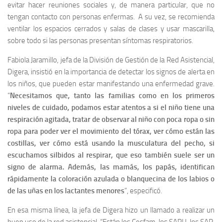
evitar hacer reuniones sociales y, de manera particular, que no
tengan contacto con personas enfermas. A su vez, se recomienda
ventilar los espacios cerrados y salas de clases y usar mascarilla,
sobre todo si las personas presentan síntomas respiratorios.
Fabiola Jaramillo, jefa de la División de Gestión de la Red Asistencial,
Digera, insistió en la importancia de detectar los signos de alerta en
los niños, que pueden estar manifestando una enfermedad grave.
“
Necesitamos que, tanto las familias como en los primeros
niveles de cuidado, podamos estar atentos a si el niño tiene una
respiración agitada, tratar de observar al niño con poca ropa o sin
ropa para poder ver el movimiento del tórax, ver cómo están las
costillas, ver cómo está usando la musculatura del pecho, si
escuchamos silbidos al respirar, que eso también suele ser un
signo de alarma. Además, las mamás, los papás, identifican
rápidamente la coloración azulada o blanquecina de los labios o
de las uñas en los lactantes menores
”, especificó.
En esa misma línea, la jefa de Digera hizo un llamado a realizar un
buen uso de la red asistencial. “Están los Cesfam, los SAPU, los SAR.