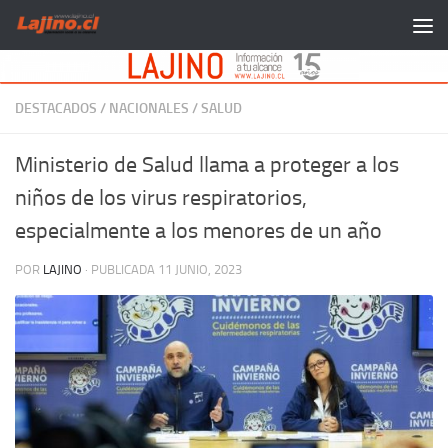
Saltar al contenido
DESTACADOS
/
NACIONALES
/
SALUD
Ministerio de Salud llama a proteger a los
niños de los virus respiratorios,
especialmente a los menores de un año
POR
LAJINO
· PUBLICADA
11 JUNIO, 2023