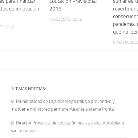
es para financiar
Educación Previsional
sumar esfu
tos de innovación
2018
revertir un
consecuenc
16 AGOSTO, 2018
pandemia: 
O, 2022
que no lee
6 MAYO, 202
ÚLTIMAS NOTICIAS:
Municipalidad de Laja despliega trabajo preventivo y
mantiene monitoreo permanente ante sistema frontal
Director Provincial de Educación realiza visita protocolar a
San Rosendo