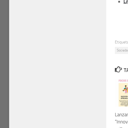
LA
Etiquet
Socieda
T
Lanzan
“Inno