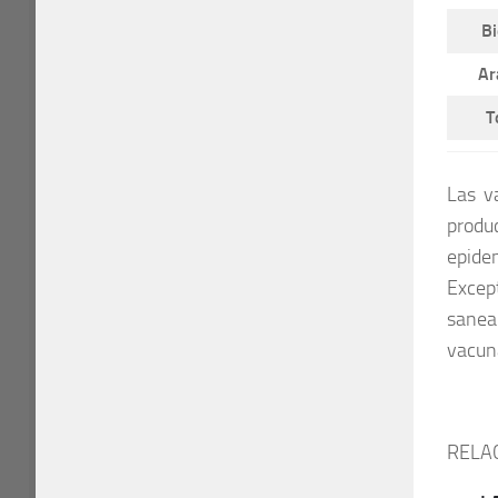
Bi
Ar
T
Las v
produ
epide
Excep
sanea
vacun
RELA