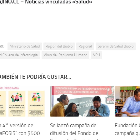
JINO.CL – Noticias vinculadas «Salud»
as:
Ministerio de Salud
Región del Biobío
Regional
Seremi de Salud Biobío
d Chilena de Infectología
Virus del Papiloma Humano
VPH
AMBIÉN TE PODRÍA GUSTAR...
 4° versión de
Se lanzó campaña de
Fundación 
vaFOSIS” con $500
difusión del Fondo de
campaña q