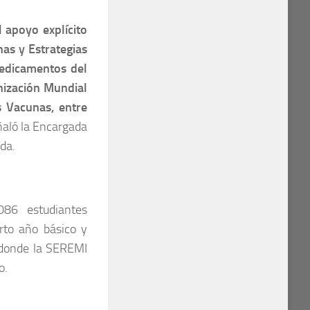
 apoyo explícito
nas y Estrategias
Medicamentos del
nización Mundial
s Vacunas, entre
ñaló la Encargada
da.
086 estudiantes
rto año básico y
 donde la SEREMI
o.