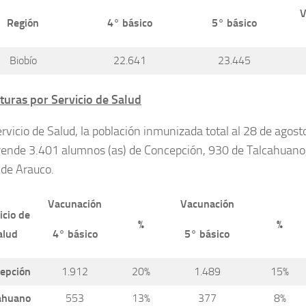
V
Región
4° básico
5° básico
Biobío
22.641
23.445
turas por Servicio de Salud
rvicio de Salud, la población inmunizada total al 28 de agost
ende 3.401 alumnos (as) de Concepción, 930 de Talcahuano,
 de Arauco.
Vacunación
Vacunación
icio de
%
%
4° básico
5° básico
alud
epción
1.912
20%
1.489
15%
ahuano
553
13%
377
8%