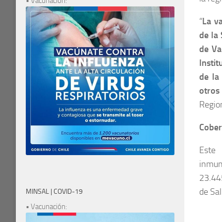
• Vacunación:
“
La v
de la
de Va
Insti
de la
otros
Regio
Cober
Este 
inmun
23.44
de Sal
MINSAL | COVID-19
• Vacunación: