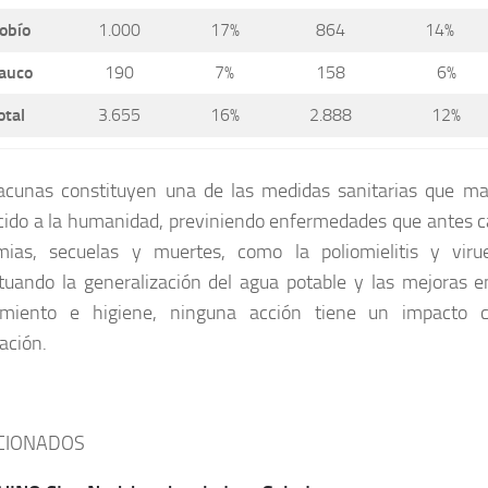
obío
1.000
17%
864
14%
auco
190
7%
158
6%
otal
3.655
16%
2.888
12%
acunas constituyen una de las medidas sanitarias que ma
cido a la humanidad, previniendo enfermedades que antes 
mias, secuelas y muertes, como la poliomielitis y virue
tuando la generalización del agua potable y las mejoras e
miento e higiene, ninguna acción tiene un impacto 
ación.
CIONADOS