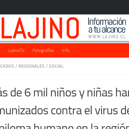
o
LajinoTV
Fotografías
Info
ACADOS
/
REGIONALES
/
SOCIAL
s de 6 mil niños y niñas ha
munizados contra el virus d
piloma humano en la regió