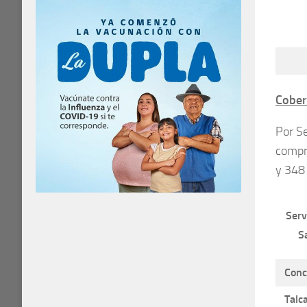
Cober
Por Se
compr
y 348
Serv
S
Conc
Talc