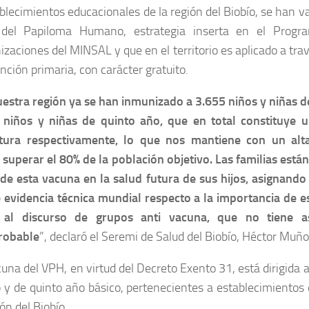
blecimientos educacionales de la región del Biobío, se han v
 del Papiloma Humano, estrategia inserta en el Progr
zaciones del MINSAL y que en el territorio es aplicado a tra
nción primaria, con carácter gratuito.
estra región ya se han inmunizado a 3.655 niños y niñas d
 niños y niñas de quinto año, que en total constituye
tura respectivamente, lo que nos mantiene con un alta
 superar el 80% de la población objetivo. Las familias es
 de esta vacuna en la salud futura de sus hijos, asignando
e evidencia técnica mundial respecto a la importancia de 
al discurso de grupos anti vacuna, que no tiene asi
robable
”, declaró el Seremi de Salud del Biobío, Héctor Muño
una del VPH, en virtud del Decreto Exento 31, está dirigida 
 y de quinto año básico, pertenecientes a establecimientos
ión del Biobío.