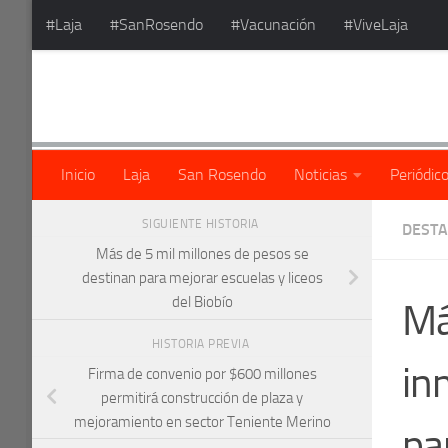
#Laja
#SanRosendo
#Vacunación
#ViveLaja
Saltar al contenido
Inicio
Laja
San Rosendo
Noticias
Periódic
SIGUIENTE HISTORIA
DEST
Más de 5 mil millones de pesos se
destinan para mejorar escuelas y liceos
del Biobío
Má
HISTORIA PREVIA
in
Firma de convenio por $600 millones
permitirá construcción de plaza y
mejoramiento en sector Teniente Merino
pa