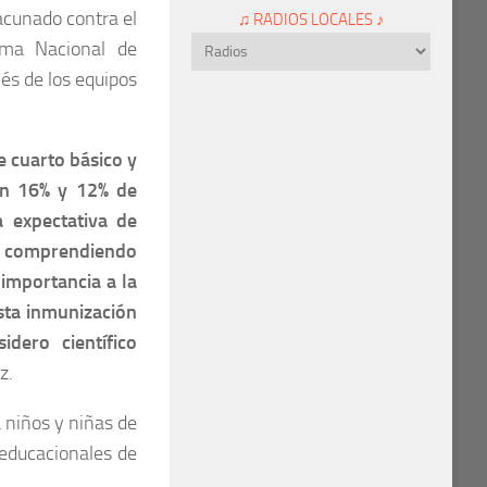
acunado contra el
♫ RADIOS LOCALES ♪
ama Nacional de
vés de los equipos
e cuarto básico y
 un 16% y 12% de
 expectativa de
tán comprendiendo
 importancia a la
esta inmunización
dero científico
z.
a niños y niñas de
 educacionales de