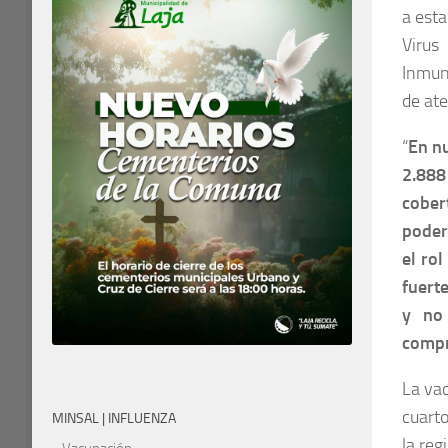
a esta
Virus
Inmuni
de ate
“
En nu
2.888
cober
poder
el rol
fuert
y no 
comp
La vac
cuarto
MINSAL | INFLUENZA
la reg