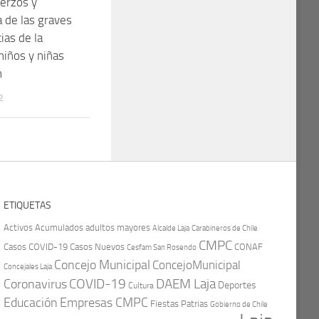
erzos y
a de las graves
ias de la
niños y niñas
n
2
ETIQUETAS
Activos
Acumulados
adultos mayores
Carabineros de Chile
Alcalde Laja
CMPC
Casos COVID-19
Casos Nuevos
CONAF
Cesfam San Rosendo
Concejo Municipal
ConcejoMunicipal
Concejales Laja
COVID-19
Coronavirus
DAEM Laja
Deportes
Cultura
Educación
Empresas CMPC
Fiestas Patrias
Gobierno de Chile