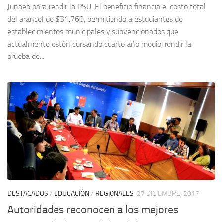
Junaeb para rendir la PSU. El beneficio financia el costo total
del arancel de $31.760, permitiendo a estudiantes de
establecimientos municipales y subvencionados que
actualmente estén cursando cuarto año medio, rendir la
prueba de...
DESTACADOS
/
EDUCACIÓN
/
REGIONALES
27 DICIEMBRE, 2017
Autoridades reconocen a los mejores