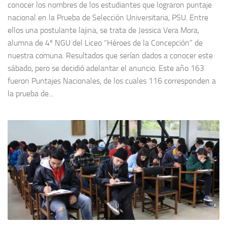
conocer los nombres de los estudiantes que lograron puntaje
nacional en la Prueba de Selección Universitaria, PSU. Entre
ellos una postulante lajina, se trata de Jessica Vera Mora,
alumna de 4º NGU del Liceo “Héroes de la Concepción” de
nuestra comuna. Resultados que serían dados a conocer este
sábado, pero se decidió adelantar el anuncio. Este año 163
fueron Puntajes Nacionales, de los cuales 116 corresponden a
la prueba de...