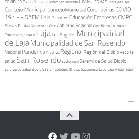
CMPC
COVID-19
Casos Nuevos
CONAF
Cesfam San Rosendo
Concejales Laja
COVID-
Concejo Municipal
Coronavirus
ConcejoMunicipal
19
DAEM Laja
Educación
Empresas CMPC
Deportes
Cultura
Gobierno Regional
Fiestas Patrias
Incendios
Gobierno de Chile
Gore Biobío
Laja
Municipalidad
Los Ángeles
Forestales
JUNAEB
de Laja
Municipalidad de San Rosendo
Regional
Pandemia
Región del Biobío
Nacional
Reporte
Provincia
San Rosendo
Seremi de Salud Biobío
salud
sector rural
Sesión Concejo
Vacunación
Servicio de Salud Biobío
Sinovac
Subcomisaría de Laja