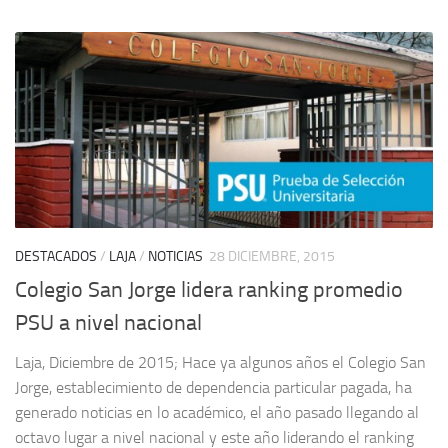
DESTACADOS
/
LAJA
/
NOTICIAS
28 DICIEMBRE, 2015
Colegio San Jorge lidera ranking promedio
PSU a nivel nacional
Laja, Diciembre de 2015; Hace ya algunos años el Colegio San
Jorge, establecimiento de dependencia particular pagada, ha
generado noticias en lo académico, el año pasado llegando al
octavo lugar a nivel nacional y este año liderando el ranking