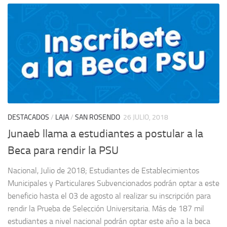
DESTACADOS
/
LAJA
/
SAN ROSENDO
26 JULIO, 2018
Junaeb llama a estudiantes a postular a la
Beca para rendir la PSU
Nacional, Julio de 2018; Estudiantes de Establecimientos
Municipales y Particulares Subvencionados podrán optar a este
beneficio hasta el 03 de agosto al realizar su inscripción para
rendir la Prueba de Selección Universitaria. Más de 187 mil
estudiantes a nivel nacional podrán optar este año a la beca