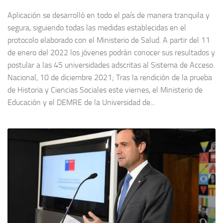
Aplicación se desarrolló en todo el país de manera tranquila y
segura, siguiendo todas las medidas establecidas en el
protocolo elaborado con el Ministerio de Salud. A partir del 11
de enero del 2022 los jóvenes podrán conocer sus resultados y
postular a las 45 universidades adscritas al Sistema de Acceso.
Nacional, 10 de diciembre 2021; Tras la rendición de la prueba
de Historia y Ciencias Sociales este viernes, el Ministerio de
Educación y el DEMRE de la Universidad de...