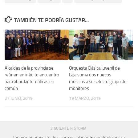
TAMBIÉN TE PODRÍA GUSTAR...
Alcaldes de la provincia se
Orquesta Clásica Juvenil de
reúnen en inédito encuentro
Laja suma dos nuevos
para abordar temáticas en
músicos a su selecto grupo de
común
monitores
27 JUNIO, 2019
19 MARZO, 2019
SIGUIENTE HISTORIA
Innovador proyecto de vivero escolar en Empedrado busca