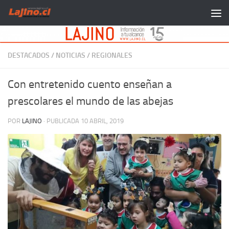
Saltar al contenido
DESTACADOS
/
NOTICIAS
/
REGIONALES
Con entretenido cuento enseñan a
prescolares el mundo de las abejas
POR
LAJINO
· PUBLICADA
10 ABRIL, 2019