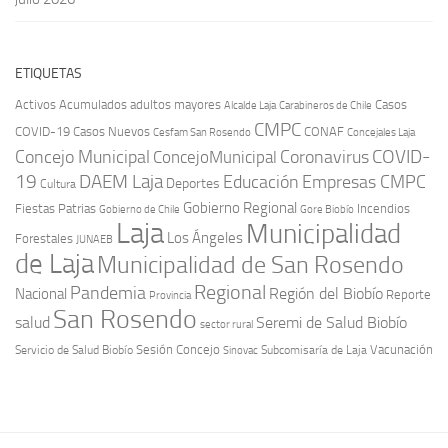
ETIQUETAS
Activos
Acumulados
adultos mayores
Casos
Carabineros de Chile
Alcalde Laja
CMPC
COVID-19
Casos Nuevos
CONAF
Cesfam San Rosendo
Concejales Laja
COVID-
Concejo Municipal
Coronavirus
ConcejoMunicipal
19
DAEM Laja
Educación
Empresas CMPC
Deportes
Cultura
Gobierno Regional
Fiestas Patrias
Incendios
Gobierno de Chile
Gore Biobío
Laja
Municipalidad
Los Ángeles
Forestales
JUNAEB
de Laja
Municipalidad de San Rosendo
Regional
Pandemia
Región del Biobío
Nacional
Reporte
Provincia
San Rosendo
Seremi de Salud Biobío
salud
sector rural
Sesión Concejo
Vacunación
Servicio de Salud Biobío
Sinovac
Subcomisaría de Laja