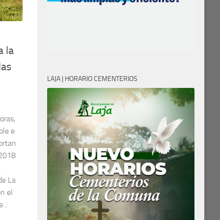
 la
las
LAJA | HORARIO CEMENTERIOS
oras,
ble e
ortan
 2018
e
 de La
n el
...