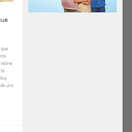
hue
 que
nte
o reúne
 la
 Muy
ede uno