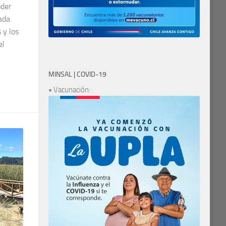
oder
cada
 y los
el
MINSAL | COVID-19
• Vacunación: