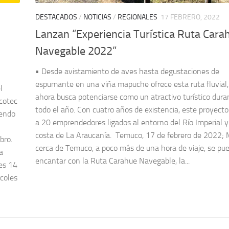
DESTACADOS
/
NOTICIAS
/
REGIONALES
17 FEBRERO, 2022
Lanzan “Experiencia Turística Ruta Cara
Navegable 2022”
• Desde avistamiento de aves hasta degustaciones de
espumante en una viña mapuche ofrece esta ruta fluvial,
l
ahora busca potenciarse como un atractivo turístico dura
rcotec
todo el año. Con cuatro años de existencia, este proyect
sendo
a 20 emprendedores ligados al entorno del Río Imperial y
costa de La Araucanía. Temuco, 17 de febrero de 2022;
bro.
cerca de Temuco, a poco más de una hora de viaje, se pu
a
encantar con la Ruta Carahue Navegable, la...
ves 14
rcoles