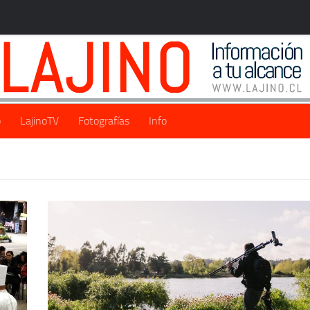
o
LajinoTV
Fotografías
Info