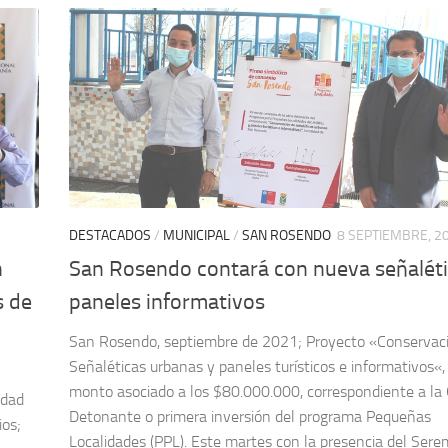
DESTACADOS
/
MUNICIPAL
/
SAN ROSENDO
8 SEPTIEMBRE, 2
n
San Rosendo contará con nueva señaléti
s de
paneles informativos
San Rosendo, septiembre de 2021; Proyecto «Conservac
Señaléticas urbanas y paneles turísticos e informativos«,
n
monto asociado a los $80.000.000, correspondiente a la
idad
Detonante o primera inversión del programa Pequeñas
ios;
Localidades (PPL). Este martes con la presencia del Sere