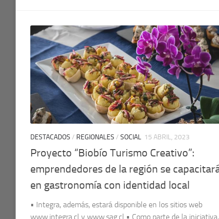
DESTACADOS
/
REGIONALES
/
SOCIAL
15 ABRIL, 2023
Proyecto “Biobío Turismo Creativo”:
emprendedores de la región se capacitar
en gastronomía con identidad local
• Integra, además, estará disponible en los sitios web
www.integra.cl y www.sag.cl • Como parte de la iniciativa,