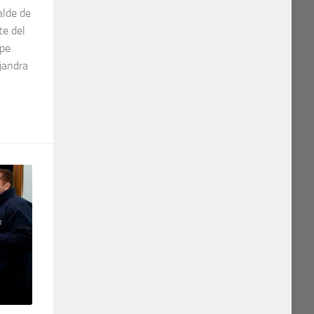
alde de
te del
ipe
jandra