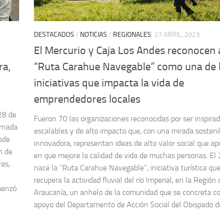
DESTACADOS
/
NOTICIAS
/
REGIONALES
27 ABRIL, 2023
El Mercurio y Caja Los Andes reconocen a
ra,
“Ruta Carahue Navegable” como una de 
iniciativas que impacta la vida de
emprendedores locales
28 de
Fueron 70 las organizaciones reconocidas por ser inspirad
ornada
escalables y de alto impacto que, con una mirada sosteni
esde
innovadora, representan ideas de alto valor social que ap
n de
en que mejore la calidad de vida de muchas personas. El
as,
nace la “Ruta Carahue Navegable”, iniciativa turística qu
recupera la actividad fluvial del río Imperial, en la Región
omenzó
Araucanía, un anhelo de la comunidad que se concreta co
apoyo del Departamento de Acción Social del Obispado de