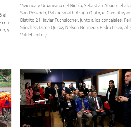
Vivienda y Urbanismo del Biobío, Sebastián Abudoj, el alc
San Rosendo, Rabindranath Acuña Olate, el Constituyen
ó el
Distrito 21, Javier Fuchslocher, junto a los concejales; Fel
e con
Sánchez, Jaime Quiroz, Nelson Bermedo, Pedro Leiva, Ale
no, y
Valdebenito y...