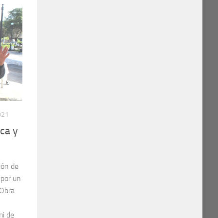
021
ca y
ión de
 por un
 Obra
mi de