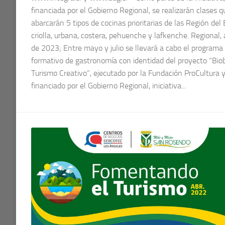
financiada por el Gobierno Regional, se realizarán clases q
abarcarán 5 tipos de cocinas prioritarias de las Región del 
criolla, urbana, costera, pehuenche y lafkenche. Regional, a
de 2023; Entre mayo y julio se llevará a cabo el programa
formativo de gastronomía con identidad del proyecto “Bio
Turismo Creativo”, ejecutado por la Fundación ProCultura 
financiado por el Gobierno Regional, iniciativa...