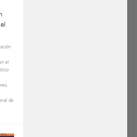
n
 el
zación
en el
stico
res,
onal de