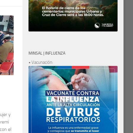
MINSAL | INFLUENZA
• Vacunación:
ujer y
eremi
con el