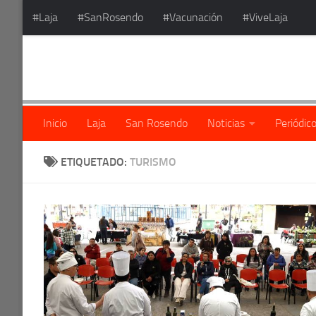
#Laja
#SanRosendo
#Vacunación
#ViveLaja
Saltar al contenido
Inicio
Laja
San Rosendo
Noticias
Periódic
ETIQUETADO:
TURISMO