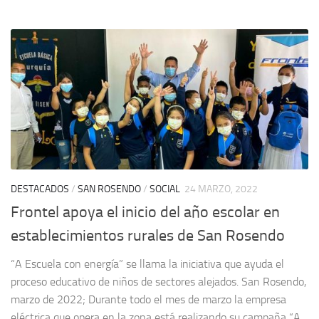
DESTACADOS
/
SAN ROSENDO
/
SOCIAL
24 MARZO, 2022
Frontel apoya el inicio del año escolar en
establecimientos rurales de San Rosendo
“A Escuela con energía” se llama la iniciativa que ayuda el
proceso educativo de niños de sectores alejados. San Rosendo,
marzo de 2022; Durante todo el mes de marzo la empresa
eléctrica que opera en la zona está realizando su campaña “A