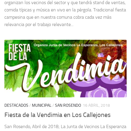
organizan los vecinos del sector y que tendrá stand de ventas,
comida típicas y música en vivo en la pérgola. Tradicional fiesta
campesina que en nuestra comuna cobra cada vez más
relevancia por el trabajo relevante...
DESTACADOS
/
MUNICIPAL
/
SAN ROSENDO
16 ABRIL, 2018
Fiesta de la Vendimia en Los Callejones
San Rosendo, Abril de 2018; La Junta de Vecinos La Esperanza