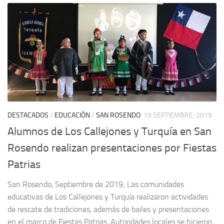
DESTACADOS
/
EDUCACIÓN
/
SAN ROSENDO
19 SEPTIEMBRE, 2019
Alumnos de Los Callejones y Turquía en San
Rosendo realizan presentaciones por Fiestas
Patrias
San Rosendo, Septiembre de 2019; Las comunidades
educativas de Los Callejones y Turquía realizaron actividades
de rescate de tradiciones, además de bailes y presentaciones
en el marco de Fiestas Patrias. Autoridades locales se hicieron