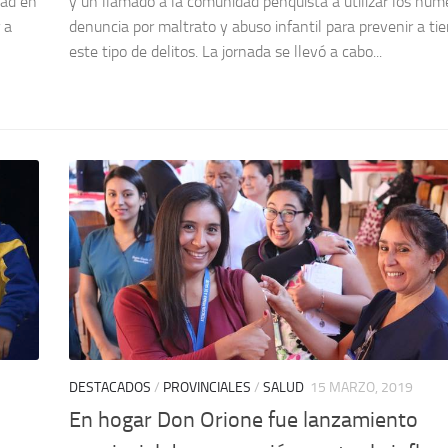
dad en
y un llamado a la comunidad penquista a utilizar los núm
 a
denuncia por maltrato y abuso infantil para prevenir a t
este tipo de delitos. La jornada se llevó a cabo...
DESTACADOS
/
PROVINCIALES
/
SALUD
15 MARZO, 2019
En hogar Don Orione fue lanzamiento