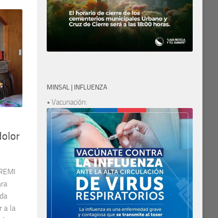
MINSAL | INFLUENZA
• Vacunación:
dolor
EREMI
ara
ada
r a la