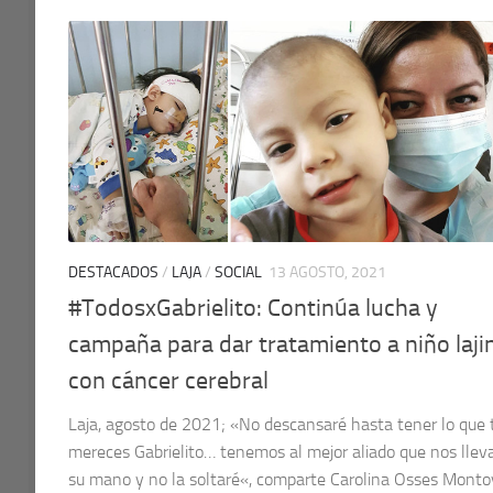
DESTACADOS
/
LAJA
/
SOCIAL
13 AGOSTO, 2021
#TodosxGabrielito: Continúa lucha y
campaña para dar tratamiento a niño laji
con cáncer cerebral
Laja, agosto de 2021; «No descansaré hasta tener lo que 
mereces Gabrielito… tenemos al mejor aliado que nos llev
su mano y no la soltaré«, comparte Carolina Osses Monto