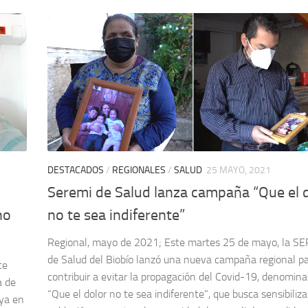
DESTACADOS
/
REGIONALES
/
SALUD
25 MAYO, 2021
Seremi de Salud lanza campaña “Que el 
no
no te sea indiferente”
Regional, mayo de 2021; Este martes 25 de mayo, la S
de Salud del Biobío lanzó una nueva campaña regional p
te
contribuir a evitar la propagación del Covid-19, denomin
a de
“Que el dolor no te sea indiferente”, que busca sensibiliza
ya en