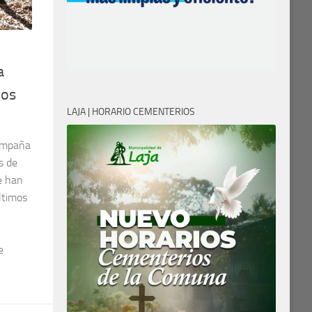
a
dos
LAJA | HORARIO CEMENTERIOS
campaña
s de
e han
ltimos
e