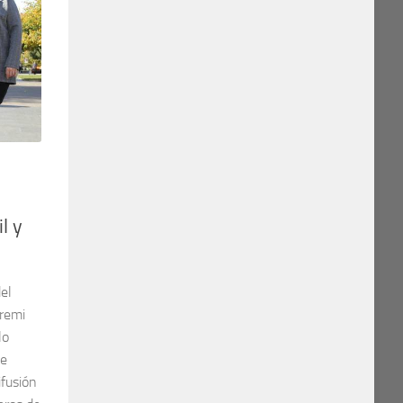
l y
el
eremi
lo
de
ifusión