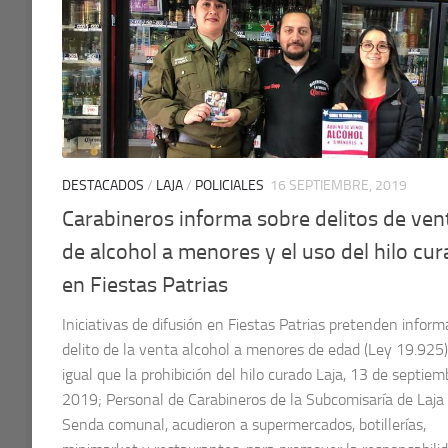
DESTACADOS
/
LAJA
/
POLICIALES
16 SEPTIEMBRE, 2019
Carabineros informa sobre delitos de ven
de alcohol a menores y el uso del hilo cu
en Fiestas Patrias
Iniciativas de difusión en Fiestas Patrias pretenden inform
delito de la venta alcohol a menores de edad (Ley 19.925),
igual que la prohibición del hilo curado Laja, 13 de septiem
2019; Personal de Carabineros de la Subcomisaría de Laja
Senda comunal, acudieron a supermercados, botillerías,