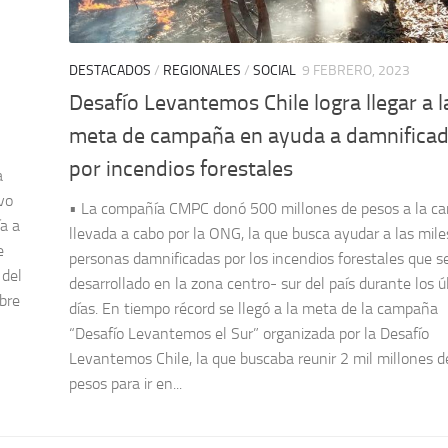
DESTACADOS
/
REGIONALES
/
SOCIAL
9 FEBRERO, 2023
Desafío Levantemos Chile logra llegar a l
meta de campaña en ayuda a damnifica
por incendios forestales
a
vo
• La compañía CMPC donó 500 millones de pesos a la 
ía a
llevada a cabo por la ONG, la que busca ayudar a las mile
e
personas damnificadas por los incendios forestales que s
 del
desarrollado en la zona centro- sur del país durante los ú
bre
días. En tiempo récord se llegó a la meta de la campaña
“Desafío Levantemos el Sur” organizada por la Desafío
Levantemos Chile, la que buscaba reunir 2 mil millones d
pesos para ir en...