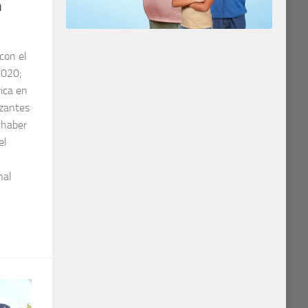
n
 con el
2020;
ica en
izantes
 haber
el
nal