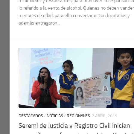
minimarket y restaurantes, para promover la responsabili
lo referido a la venta de alcohol. Quienes no deben vender
menores de edad, para ello conversaron con locatarios y
además entregaron...
DESTACADOS
/
NOTICIAS
/
REGIONALES
7 ABRIL, 2019
Seremi de Justicia y Registro Civil inician