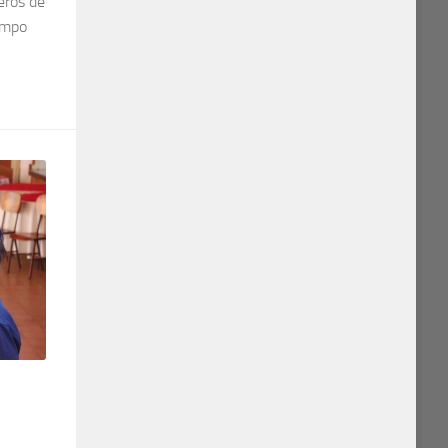
eros de
iempo