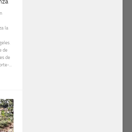
enza
on
za la
geles.
e de
tes de
te-...