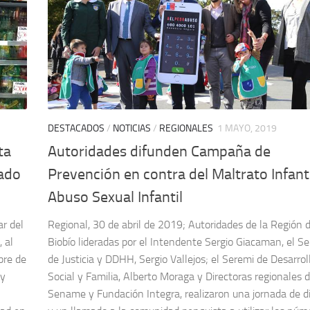
DESTACADOS
/
NOTICIAS
/
REGIONALES
1 MAYO, 2019
ta
Autoridades difunden Campaña de
rado
Prevención en contra del Maltrato Infanti
Abuso Sexual Infantil
ar del
Regional, 30 de abril de 2019; Autoridades de la Región d
 al
Biobío lideradas por el Intendente Sergio Giacaman, el S
bre de
de Justicia y DDHH, Sergio Vallejos; el Seremi de Desarrol
 y
Social y Familia, Alberto Moraga y Directoras regionales 
Sename y Fundación Integra, realizaron una jornada de d