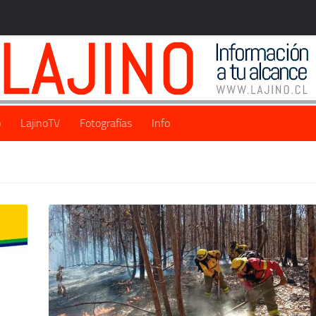
o
LajinoTV
Fotografías
Info