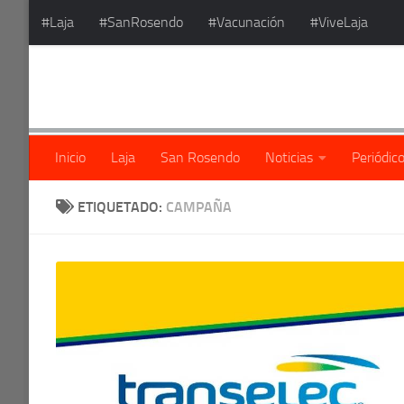
#Laja
#SanRosendo
#Vacunación
#ViveLaja
Saltar al contenido
Inicio
Laja
San Rosendo
Noticias
Periódic
ETIQUETADO:
CAMPAÑA