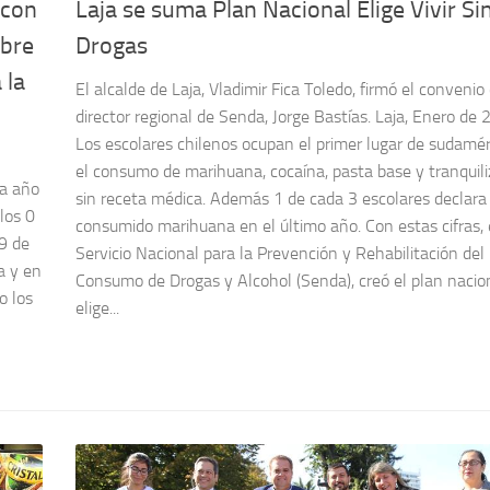
 con
Laja se suma Plan Nacional Elige Vivir Si
obre
Drogas
 la
El alcalde de Laja, Vladimir Fica Toledo, firmó el convenio
director regional de Senda, Jorge Bastías. Laja, Enero de 
Los escolares chilenos ocupan el primer lugar de sudamér
el consumo de marihuana, cocaína, pasta base y tranquil
a año
sin receta médica. Además 1 de cada 3 escolares declara
los 0
consumido marihuana en el último año. Con estas cifras, 
 9 de
Servicio Nacional para la Prevención y Rehabilitación del
a y en
Consumo de Drogas y Alcohol (Senda), creó el plan nacio
o los
elige...