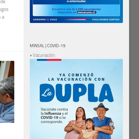
 de
esgos
s a
MINSAL | COVID-19
• Vacunación: