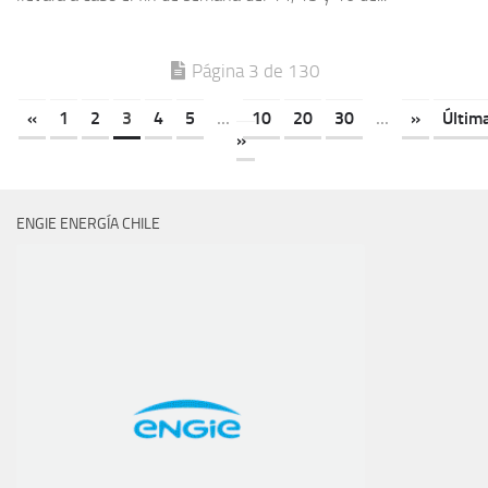
Página 3 de 130
«
1
2
3
4
5
...
10
20
30
...
»
Últim
»
ENGIE ENERGÍA CHILE