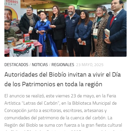
DESTACADOS
/
NOTICIAS
/
REGIONALES
23 MAYO, 2025
Autoridades del Biobío invitan a vivir el Día
de los Patrimonios en toda la región
El anuncio se realizó, este viernes 23 de mayo, en la Feria
Artística “Letras del Carbón”, en la Biblioteca Municipal de
Concepción junto a escritoras, escritores, artesanas y
comunidades del patrimonio de la cuenca del carbón. La
Región del Biobío se suma con fuerza a la gran fiesta cultural