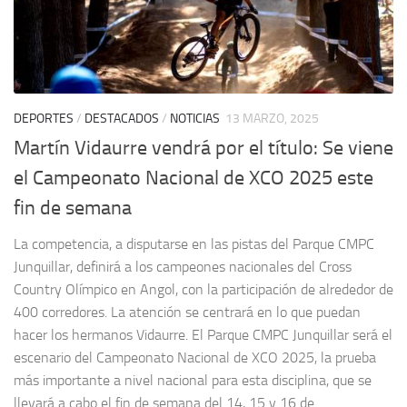
DEPORTES
/
DESTACADOS
/
NOTICIAS
13 MARZO, 2025
Martín Vidaurre vendrá por el título: Se viene
el Campeonato Nacional de XCO 2025 este
fin de semana
La competencia, a disputarse en las pistas del Parque CMPC
Junquillar, definirá a los campeones nacionales del Cross
Country Olímpico en Angol, con la participación de alrededor de
400 corredores. La atención se centrará en lo que puedan
hacer los hermanos Vidaurre. El Parque CMPC Junquillar será el
escenario del Campeonato Nacional de XCO 2025, la prueba
más importante a nivel nacional para esta disciplina, que se
llevará a cabo el fin de semana del 14, 15 y 16 de...