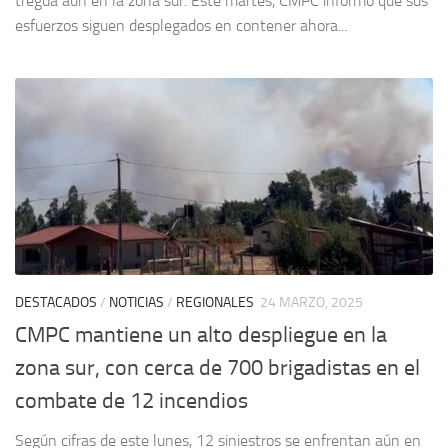
tregua aún en la zona sur. Este martes, CMPC informó que sus
esfuerzos siguen desplegados en contener ahora...
DESTACADOS
/
NOTICIAS
/
REGIONALES
24 MARZO, 2025
CMPC mantiene un alto despliegue en la
zona sur, con cerca de 700 brigadistas en el
combate de 12 incendios
Según cifras de este lunes, 12 siniestros se enfrentan aún en