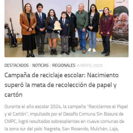
DESTACADOS
/
NOTICIAS
/
REGIONALES
6 MAYO, 2025
Campaña de reciclaje escolar: Nacimiento
superó la meta de recolección de papel y
cartón
Durante el año escolar 2024, la campaña “Reciclemos el Papel
y el Cartón”, impulsada por el Desafío Comuna Sin Basura de
CMPC, logró resultados sobresalientes en nueve comunas de
la zona sur del país: Negrete, San Rosendo, Mulchén, Laja,