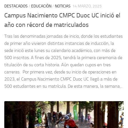
DESTACADOS
/
EDUCACIÓN
/
NOTICIAS
14 MARZO, 2025
Campus Nacimiento CMPC Duoc UC inició el
año con récord de matriculados
Tras las denominadas jornadas de inicio, donde los estudiantes
de primer año vivieron distintas instancias de inducción, la
sede inició este lunes su calendario académico, con más de
500 inscritos. A fines de 2025, tendrá la primera ceremonia de
titulación de su corta historia. Aún quedan cupos en tres
carreras. Por primera vez, desde su inicio de operaciones en
2023, el Campus Nacimiento CMPC Duoc UC llegó a más de
500 estudiantes en su matrícula. De esta manera, la semana...