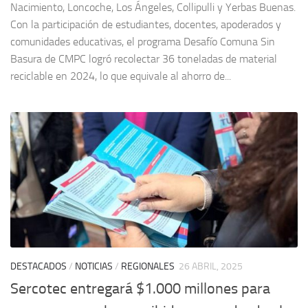
Nacimiento, Loncoche, Los Ángeles, Collipulli y Yerbas Buenas.
Con la participación de estudiantes, docentes, apoderados y
comunidades educativas, el programa Desafío Comuna Sin
Basura de CMPC logró recolectar 36 toneladas de material
reciclable en 2024, lo que equivale al ahorro de...
DESTACADOS
/
NOTICIAS
/
REGIONALES
26 ABRIL, 2025
Sercotec entregará $1.000 millones para