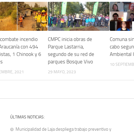
combate incendio
CMPC inicia obras de
Comuna sin
Araucanía con 494
Parque Lastarria,
cabo segu
istas, 1 Chinook y 6
segundo de su red de
Ambiental 
es
parques Bosque Vivo
10 SEPTIEMB
IEMBRE, 2021
29 MAYO, 2023
ÚLTIMAS NOTICIAS:
Municipalidad de Laja despliega trabajo preventivo y