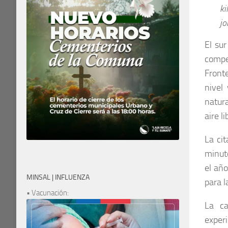
ki
jo
El sur
compe
Fronte
nivel
natura
aire li
La ci
minuto
el año
MINSAL | INFLUENZA
para l
• Vacunación:
La ca
exper