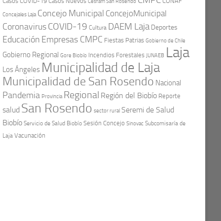
Casos COVID-19
Casos Nuevos
CONAF
Cesfam San Rosendo
Concejo Municipal
ConcejoMunicipal
Concejales Laja
COVID-19
Coronavirus
DAEM Laja
Deportes
Cultura
Educación
Empresas CMPC
Fiestas Patrias
Gobierno de Chile
Laja
Gobierno Regional
Incendios Forestales
Gore Biobío
JUNAEB
Municipalidad de Laja
Los Ángeles
Municipalidad de San Rosendo
Nacional
Regional
Pandemia
Región del Biobío
Reporte
Provincia
San Rosendo
Seremi de Salud
salud
sector rural
Biobío
Sesión Concejo
Servicio de Salud Biobío
Sinovac
Subcomisaría de
Vacunación
Laja