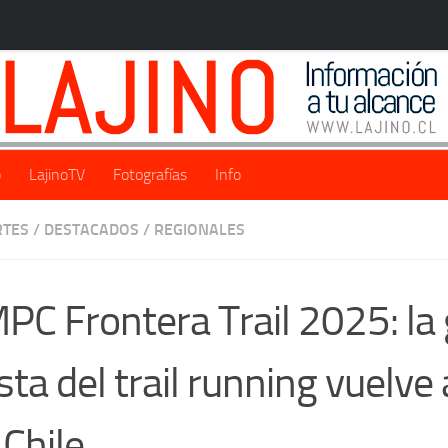
o
LajinoTV
Fotografías
Info
RTES
/
DESTACADOS
/
REGIONALES
PC Frontera Trail 2025: la
sta del trail running vuelve 
 Chile