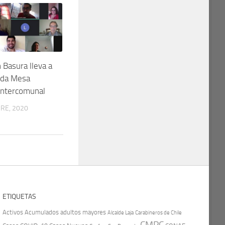
 Basura lleva a
nda Mesa
Intercomunal
RE, 2020
ETIQUETAS
Activos
Acumulados
adultos mayores
Carabineros de Chile
Alcalde Laja
CMPC