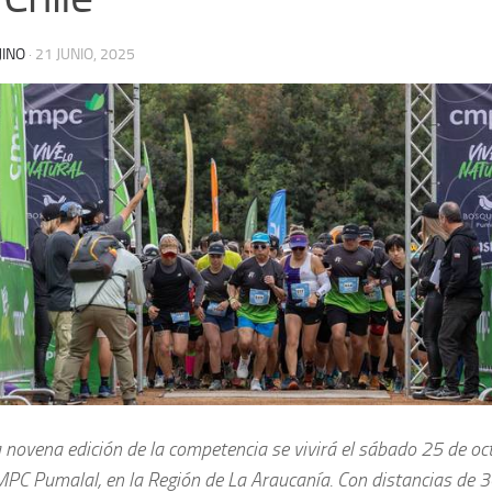
JINO
·
21 JUNIO, 2025
 novena edición de la competencia se vivirá el sábado 25 de oc
PC Pumalal, en la Región de La Araucanía. Con distancias de 30