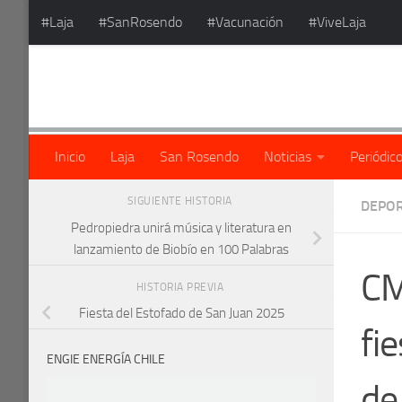
#Laja
#SanRosendo
#Vacunación
#ViveLaja
Saltar al contenido
Inicio
Laja
San Rosendo
Noticias
Periódic
SIGUIENTE HISTORIA
DEPO
Pedropiedra unirá música y literatura en
lanzamiento de Biobío en 100 Palabras
CM
HISTORIA PREVIA
Fiesta del Estofado de San Juan 2025
fie
ENGIE ENERGÍA CHILE
de