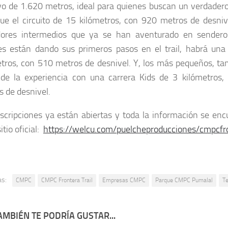
vo de 1.620 metros, ideal para quienes buscan un verdadero 
gue el circuito de 15 kilómetros, con 920 metros de desni
dores intermedios que ya se han aventurado en sendero
es están dando sus primeros pasos en el trail, habrá una 
etros, con 510 metros de desnivel. Y, los más pequeños, t
 de la experiencia con una carrera Kids de 3 kilómetros,
 de desnivel.
scripciones ya están abiertas y toda la información se enc
itio oficial:
https://welcu.com/puelcheproducciones/cmpcfro
as:
CMPC
CMPC Frontera Trail
Empresas CMPC
Parque CMPC Pumalal
T
AMBIÉN TE PODRÍA GUSTAR...