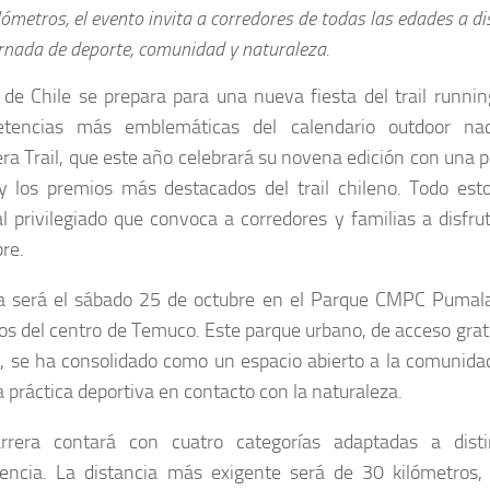
lómetros, el evento invita a corredores de todas las edades a di
rnada de deporte, comunidad y naturaleza.
 de Chile se prepara para una nueva fiesta del trail runni
tencias más emblemáticas del calendario outdoor na
ra Trail, que este año celebrará su novena edición con una p
 y los premios más destacados del trail chileno. Todo est
l privilegiado que convoca a corredores y familias a disfrut
bre.
ta será el sábado 25 de octubre en el Parque CMPC Pumalal
s del centro de Temuco. Este parque urbano, de acceso grat
, se ha consolidado como un espacio abierto a la comunidad
a práctica deportiva en contacto con la naturaleza.
rrera contará con cuatro categorías adaptadas a disti
iencia. La distancia más exigente será de 30 kilómetros,