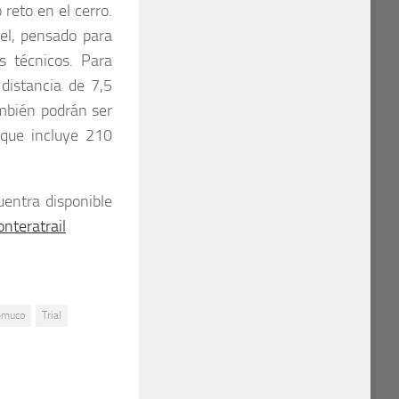
reto en el cerro.
vel, pensado para
s técnicos. Para
distancia de 7,5
ambién podrán ser
 que incluye 210
uentra disponible
nteratrail
emuco
Trial