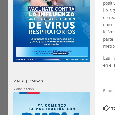
positi
Le si
corre
quien
kilóm
parte
metros
Las in
en el s
MINSAL | COVID-19
• Vacunación:
Etiquet
T