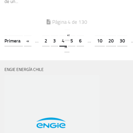
de un...
Página 4 de 130
«
Primera
«
...
2
3
4
5
6
...
10
20
30
.
»
ENGIE ENERGÍA CHILE