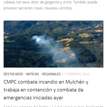
cabeza, tos seca, dolor de garganta y rinitis. También puede
provocar secreción nasal, náuseas, vómitos...
DESTACADOS
/
NOTICIAS
/
REGIONALES
17 FEBRERO, 2025
CMPC combate incendio en Mulchén y
trabaja en contención y combate de
emergencias iniciadas ayer