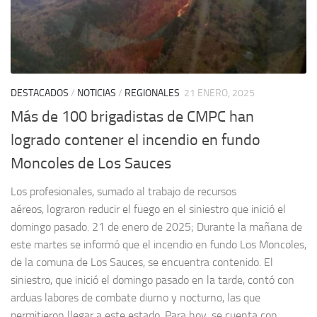
DESTACADOS
/
NOTICIAS
/
REGIONALES
21 ENERO, 2025
Más de 100 brigadistas de CMPC han
logrado contener el incendio en fundo
Moncoles de Los Sauces
Los profesionales, sumado al trabajo de recursos
aéreos, lograron reducir el fuego en el siniestro que inició el
domingo pasado. 21 de enero de 2025; Durante la mañana de
este martes se informó que el incendio en fundo Los Moncoles,
de la comuna de Los Sauces, se encuentra contenido. El
siniestro, que inició el domingo pasado en la tarde, contó con
arduas labores de combate diurno y nocturno, las que
permitieron llegar a este estado. Para hoy, se cuenta con