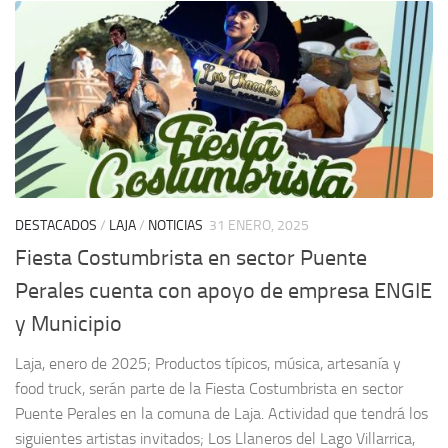
DESTACADOS
/
LAJA
/
NOTICIAS
31 ENERO, 2025
Fiesta Costumbrista en sector Puente
Perales cuenta con apoyo de empresa ENGIE
y Municipio
Laja, enero de 2025; Productos típicos, música, artesanía y
food truck, serán parte de la Fiesta Costumbrista en sector
Puente Perales en la comuna de Laja. Actividad que tendrá los
siguientes artistas invitados; Los Llaneros del Lago Villarrica,