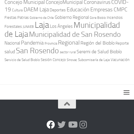
COVID-
Concejo Municipal
Coronavirus
ConcejoMunicipal
19
DAEM Laja
Educación
Empresas CMPC
Deportes
Cultura
Gobierno Regional
Fiestas Patrias
Incendios
Gobierno de Chile
Gore Biobío
Laja
Municipalidad
Los Ángeles
Forestales
JUNAEB
de Laja
Municipalidad de San Rosendo
Regional
Pandemia
Región del Biobío
Nacional
Reporte
Provincia
San Rosendo
Seremi de Salud Biobío
salud
sector rural
Sesión Concejo
Vacunación
Servicio de Salud Biobío
Sinovac
Subcomisaría de Laja