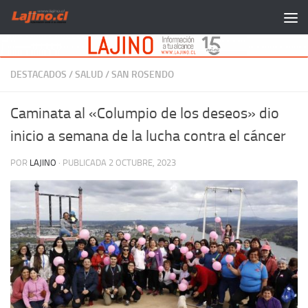
Saltar al contenido
DESTACADOS
/
SALUD
/
SAN ROSENDO
Caminata al «Columpio de los deseos» dio
inicio a semana de la lucha contra el cáncer
POR
LAJINO
· PUBLICADA
2 OCTUBRE, 2023