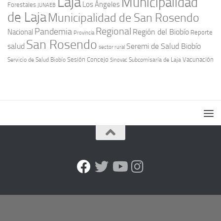
Laja
Municipalidad
Los Ángeles
Forestales
JUNAEB
de Laja
Municipalidad de San Rosendo
Regional
Pandemia
Región del Biobío
Nacional
Reporte
Provincia
San Rosendo
Seremi de Salud Biobío
salud
sector rural
Sesión Concejo
Vacunación
Servicio de Salud Biobío
Sinovac
Subcomisaría de Laja