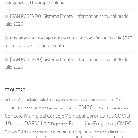
categorías del balompié chileno
[SAN ROSENDO] Sistema Frontal: Información comunal, 18 de
julio 2026
Costanera Sur de Laja contará con una inversión de más de $225
millones para su mejoramiento
[SAN ROSENDO] Sistema Frontal: Información comunal, 16 de
julio 2026
ETIQUETAS
Activos
Acumulados
adultos mayores
Casos
Carabineros de Chile
Alcalde Laja
CMPC
COVID-19
Casos Nuevos
CONAF
Cesfam San Rosendo
Concejales Laja
COVID-
Concejo Municipal
Coronavirus
ConcejoMunicipal
19
DAEM Laja
Educación
Empresas CMPC
Deportes
Cultura
Gobierno Regional
Fiestas Patrias
Incendios
Gobierno de Chile
Gore Biobío