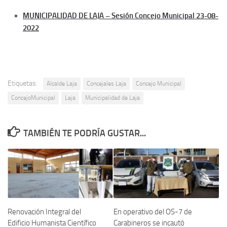
MUNICIPALIDAD DE LAJA – Sesión Concejo Municipal 23-08-
2022
Etiquetas:
Alcalde Laja
Concejales Laja
Concejo Municipal
ConcejoMunicipal
Laja
Municipalidad de Laja
TAMBIÉN TE PODRÍA GUSTAR...
Renovación Integral del
En operativo del OS-7 de
Edificio Humanista Científico
Carabineros se incautó