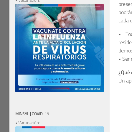
• Vacunación:
prese
podrá
cada u
• Tod
reside
demost
• Ser
¿Qué 
Un ap
MINSAL | COVID-19
• Vacunación: