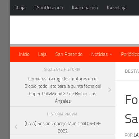
#Laja
#SanRosendo
#Vacunación
#ViveLaja
Saltar al contenido
Inicio
Laja
San Rosendo
Noticias
Periódic
SIGUIENTE HISTORIA
DEST
Comienzan a rugir los motores en el
Biobío: todo listo para la quinta fecha del
Copec RallyMobil GP de Biobío-Los
Fo
Ángeles
Sa
HISTORIA PREVIA
[LAJA] Sesión Concejo Municipal 06-09-
2022
POR
LA