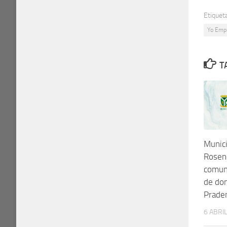
Etiquet
Yo Emp
T
Munici
Rosen
comuna
de don
Prade
6 ABRIL