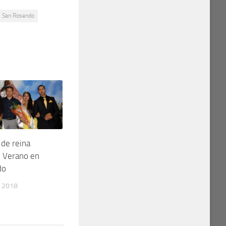
San Rosendo
 de reina
e Verano en
do
 2018