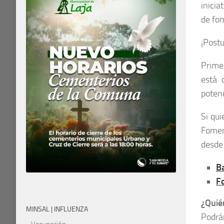
inicia
de fo
¡Postu
Prime
está 
potenc
Si qui
Fomen
desde 
B
F
¿Quié
MINSAL | INFLUENZA
Podrán