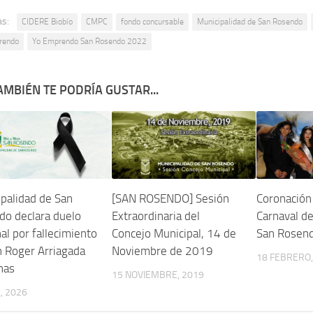
as:
CIDERE Biobío
CMPC
fondo concursable
Municipalidad de San Rosendo
rendo
Yo Emprendo San Rosendo 2022
AMBIÉN TE PODRÍA GUSTAR...
palidad de San
[SAN ROSENDO] Sesión
Coronación
do declara duelo
Extraordinaria del
Carnaval d
l por fallecimiento
Concejo Municipal, 14 de
San Rosen
 Roger Arriagada
Noviembre de 2019
18 FEBRERO,
nas
15 NOVIEMBRE, 2019
, 2026