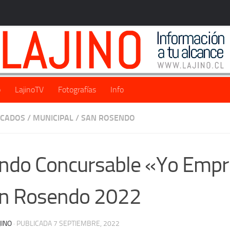
o
LajinoTV
Fotografías
Info
ACADOS
/
MUNICIPAL
/
SAN ROSENDO
ndo Concursable «Yo Emp
n Rosendo 2022
JINO
· PUBLICADA
7 SEPTIEMBRE, 2022