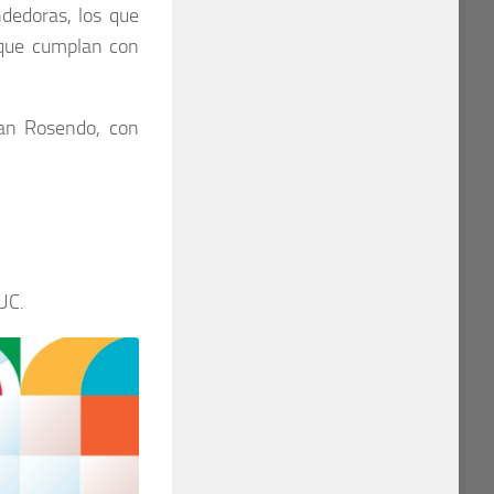
ndedoras, los que
 que cumplan con
an Rosendo, con
UC.