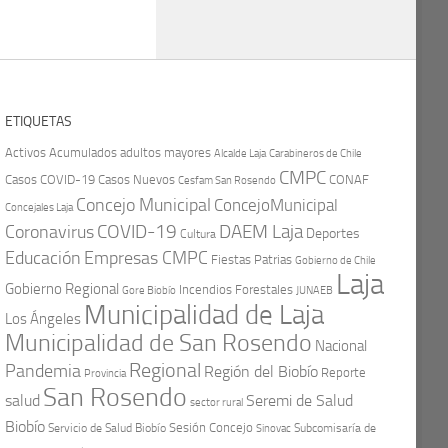
ETIQUETAS
Activos
Acumulados
adultos mayores
Carabineros de Chile
Alcalde Laja
CMPC
Casos COVID-19
Casos Nuevos
CONAF
Cesfam San Rosendo
Concejo Municipal
ConcejoMunicipal
Concejales Laja
COVID-19
Coronavirus
DAEM Laja
Deportes
Cultura
Educación
Empresas CMPC
Fiestas Patrias
Gobierno de Chile
Laja
Gobierno Regional
Incendios Forestales
Gore Biobío
JUNAEB
Municipalidad de Laja
Los Ángeles
Municipalidad de San Rosendo
Nacional
Regional
Pandemia
Región del Biobío
Reporte
Provincia
San Rosendo
Seremi de Salud
salud
sector rural
Biobío
Sesión Concejo
Servicio de Salud Biobío
Sinovac
Subcomisaría de