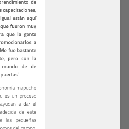
rendimiento de
 capacitaciones,
gual están aquí
s que fueron muy
ra que la gente
romocionarlos a
 Me fue bastante
te, pero con la
un mundo de de
 puertas
”.
stronomía mapuche
a, es un proceso
 ayudan a dar el
adecida de este
 a las pequeñas
somos del campo,