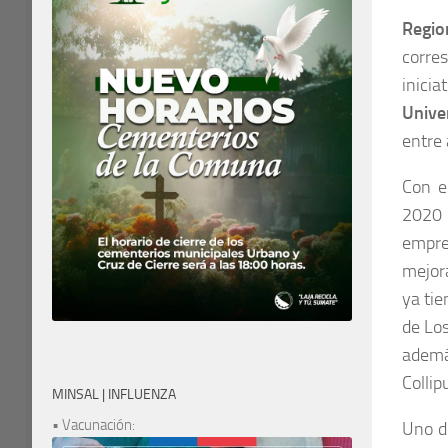
Regio
corre
inici
Unive
entre 
Con e
2020 
empre
mejora
ya ti
de Los
ademá
Collip
MINSAL | INFLUENZA
• Vacunación:
Uno de