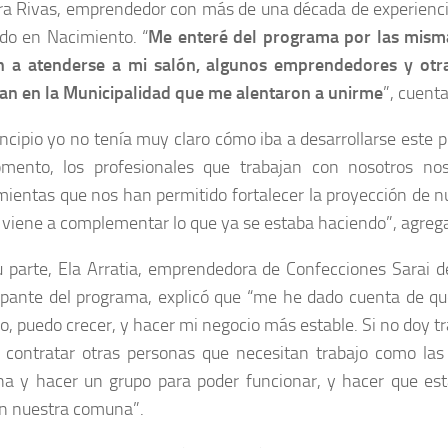
ra Rivas, emprendedor con más de una década de experienci
ado en Nacimiento. “
Me enteré del programa por las mism
n a atenderse a mi salón, algunos emprendedores y otr
jan en la Municipalidad que me alentaron a unirme
”, cuent
incipio yo no tenía muy claro cómo iba a desarrollarse este 
mento, los profesionales que trabajan con nosotros no
ientas que nos han permitido fortalecer la proyección de n
 viene a complementar lo que ya se estaba haciendo”, agrega e
u parte, Ela Arratia, emprendedora de Confecciones Sarai 
cipante del programa, explicó que “me he dado cuenta de q
, puedo crecer, y hacer mi negocio más estable. Si no doy tr
 contratar otras personas que necesitan trabajo como las 
a y hacer un grupo para poder funcionar, y hacer que est
en nuestra comuna”.