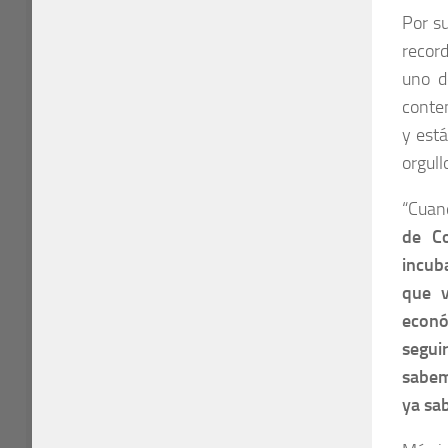
Por s
recor
uno d
conten
y est
orgull
“Cuand
de C
incub
que v
econó
segui
sabem
ya sab