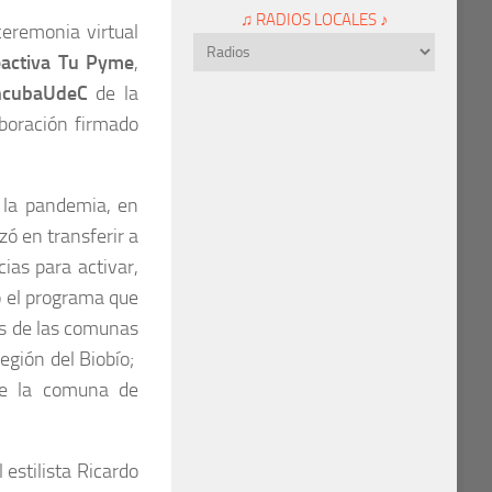
♫ RADIOS LOCALES ♪
ceremonia virtual
activa Tu Pyme
,
ncubaUdeC
de la
aboración firmado
 la pandemia, en
izó en transferir a
as para activar,
o el programa que
s de las comunas
egión del Biobío;
de la comuna de
 estilista Ricardo