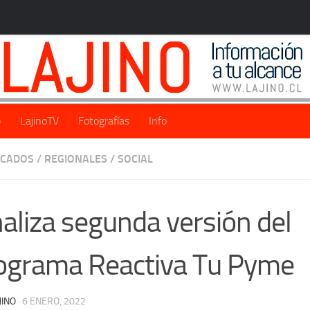
o
LajinoTV
Fotografías
Info
ACADOS
/
REGIONALES
/
SOCIAL
naliza segunda versión del
ograma Reactiva Tu Pyme
JINO
·
6 ENERO, 2022