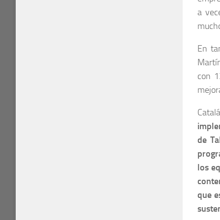
a vec
mucho
En tan
Martín
con 1
mejora
Catal
imple
de Ta
progra
los e
conte
que e
suste