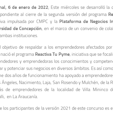
nal, 6 de enero de 2022
; Este miércoles se desarrolló la 
spondiente al cierre de la segunda versión del programa
Re
ativa impulsada por CMPC y la
Plataforma de Negocios I
rsidad de Concepción
, en el marco de un convenio de col
ambas instituciones.
l objetivo de respaldar a los emprendedores afectados por
nació el programa
Reactiva Tu Pyme
, iniciativa que se focal
ndedores y emprendedoras los conocimientos y competenci
r y potenciar sus negocios en diversos ámbitos. Es así com
ene dos años de funcionamiento ha apoyado a emprendedore
 Ángeles, Nacimiento, Laja, San Rosendo y Mulchén, de la R
s de emprendedores de la localidad de Villa Mininco 
ulli, en La Araucanía.
 los participantes de la versión 2021 de este concurso es el