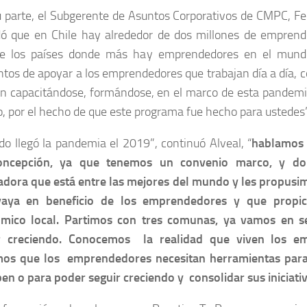
u parte, el Subgerente de Asuntos Corporativos de CMPC, Fe
dó que en Chile hay alrededor de dos millones de emprende
e los países donde más hay emprendedores en el mun
tos de apoyar a los emprendedores que trabajan día a día, 
án capacitándose, formándose, en el marco de esta pandemi
o, por el hecho de que este programa fue hecho para ustedes
o llegó la pandemia el 2019”, continuó Alveal, “
hablamos 
oncepción, ya que tenemos un convenio marco, y do
adora que está entre las mejores del mundo y les propus
aya en beneficio de los emprendedores y que propici
mico local. Partimos con tres comunas, ya vamos en s
r creciendo. Conocemos la realidad que viven los 
os que los emprendedores necesitan herramientas para 
en o para poder seguir creciendo y consolidar sus iniciati