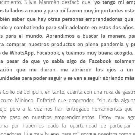
cimiento, Silvia Marimán destacó que “
yo tengo mi emp
os tallados a mano y para mí fueron muy importantes estas
bién saber que hay otras personas emprendedoras que i
ndo y combatiendo para salir adelante en estos dos año
cos para el mundo. Aprendimos a buscar la manera pa
ra comprar nuestros productos en plena pandemia y p
s de WhatsApp, Facebook, y tuvimos muy buena acogida.
 a pesar de que yo sabía algo de Facebook solamen
ntación que me dieron, me abrieron los ojos a 
unidades para poder seguir y se van a seguir abriendo más
 Collío de Collipulli, en tanto, cuenta con una ruka de ga
 cruce Mininco. Enfatizó que emprender, “sin duda algun
ejo, pero a la vez nos han entregado herramientas que
ente paso en nuestros emprendimientos. Estoy muy agr
ama por habernos dado la oportunidad de participar
ndedoras. Fue muy bueno para mí, porque nosotros como 