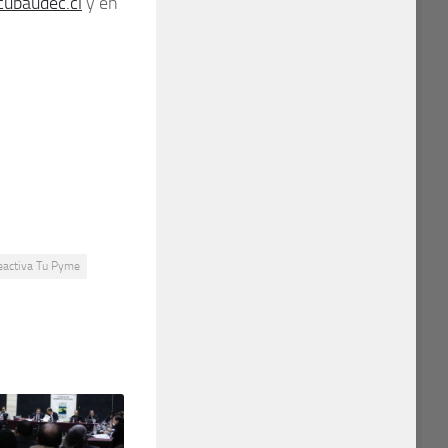
ubaudec.cl
y en
eactiva Tu Pyme