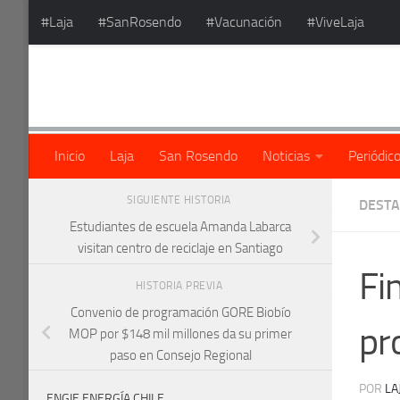
#Laja
#SanRosendo
#Vacunación
#ViveLaja
Saltar al contenido
Inicio
Laja
San Rosendo
Noticias
Periódic
SIGUIENTE HISTORIA
DEST
Estudiantes de escuela Amanda Labarca
visitan centro de reciclaje en Santiago
Fi
HISTORIA PREVIA
Convenio de programación GORE Biobío
pr
MOP por $148 mil millones da su primer
paso en Consejo Regional
POR
LA
ENGIE ENERGÍA CHILE