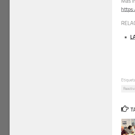
Más i
https
RELA
L
Etiquet
Reacti
T