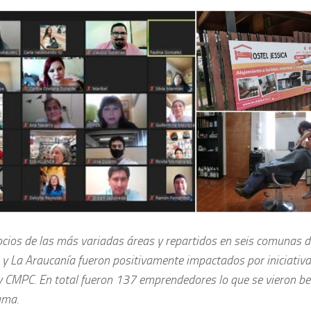
cios de las más variadas áreas y repartidos en seis comunas d
 y La Araucanía fueron positivamente impactados por iniciativa
 CMPC. En total fueron 137 emprendedores lo que se vieron ben
ama.