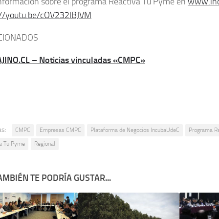
nformación sobre el programa Reactiva Tu Pyme en
www.inc
://youtu.be/cOV232lBJVM
CIONADOS
AJINO.CL – Noticias vinculadas «CMPC»
as:
CMPC
Empresas CMPC
Plataforma de Negocios IncubaUdeC
Programa R
va Tu Pyme
Regional
AMBIÉN TE PODRÍA GUSTAR...