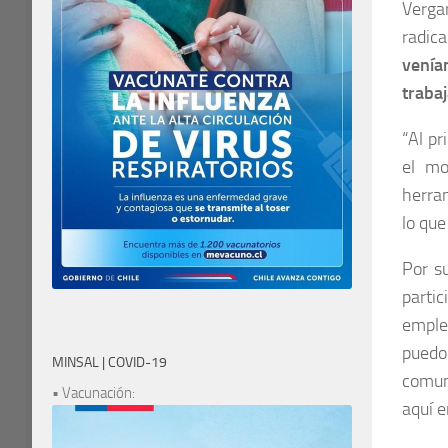
Verga
radic
venía
traba
“Al pr
el mo
herram
lo que
Por s
parti
empleo
puedo
MINSAL | COVID-19
comun
• Vacunación:
aquí 