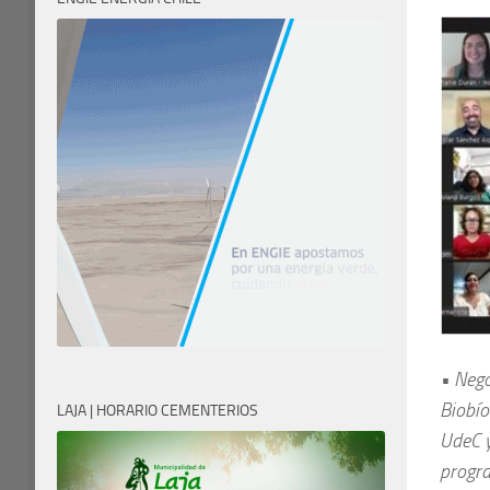
• Nego
Biobío
LAJA | HORARIO CEMENTERIOS
UdeC y
progr