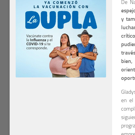
De Na
espej
y tam
lucha
críti
pudie
travé
bien,
orie
oport
Gladys
en el
compl
sigui
progr
empre