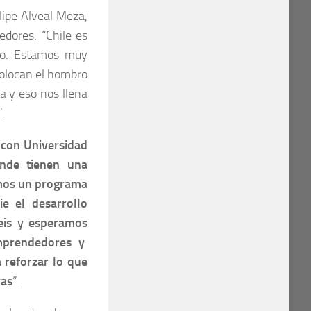
lipe Alveal Meza,
dores. “Chile es
do. Estamos muy
colocan el hombro
a y eso nos llena
”.
con Universidad
nde tienen una
imos un programa
e el desarrollo
eis y esperamos
emprendedores y
reforzar lo que
vas
”.