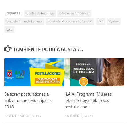
Etiquetas:
Centro de Reciclaje
Educación Ambiental
Escuela Amanda Labarca
Fondo de Protección Ambiental
FPA
Kyklos
Laja
TAMBIÉN TE PODRÍA GUSTAR...
Se abren postulaciones a
[LAJA] Programa “Mujeres
Subvenciones Municipales
Jefas de Hogar” abrió sus
2018
postulaciones
5 SEPTIEMBRE, 2017
14 ENERO, 2021