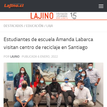
Saltar al contenido
DESTACADOS
/
EDUCACIÓN
/
LAJA
Estudiantes de escuela Amanda Labarca
visitan centro de reciclaje en Santiago
POR
LAJINO
· PUBLICADA
6 ENERO, 2022