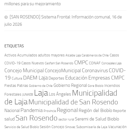
millones para su mejoramiento
[SAN ROSENDO] Sistema Frontal: Información comunal, 16 de
julio 2026
ETIQUETAS
Activos
Acumulados
adultos mayores
Casos
Carabineros de Chile
Alcalde Laja
CMPC
COVID-19
Casos Nuevos
CONAF
Cesfam San Rosendo
Concejales Laja
COVID-
Concejo Municipal
Coronavirus
ConcejoMunicipal
19
DAEM Laja
Educación
Empresas CMPC
Deportes
Cultura
Gobierno Regional
Fiestas Patrias
Incendios
Gobierno de Chile
Gore Biobío
Laja
Municipalidad
Los Ángeles
Forestales
JUNAEB
de Laja
Municipalidad de San Rosendo
Regional
Pandemia
Región del Biobío
Nacional
Reporte
Provincia
San Rosendo
Seremi de Salud Biobío
salud
sector rural
Sesión Concejo
Vacunación
Servicio de Salud Biobío
Sinovac
Subcomisaría de Laja