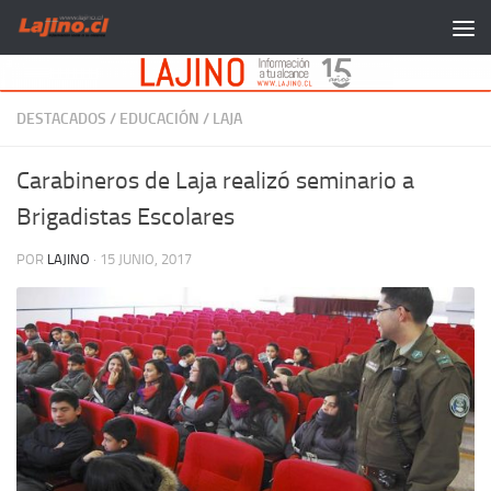
Saltar al contenido
DESTACADOS
/
EDUCACIÓN
/
LAJA
Carabineros de Laja realizó seminario a
Brigadistas Escolares
POR
LAJINO
·
15 JUNIO, 2017