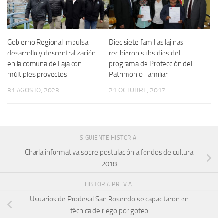
Gobierno Regional impulsa
Diecisiete familias lajinas
desarrollo y descentralización
recibieron subsidios del
en la comuna de Laja con
programa de Protección del
múltiples proyectos
Patrimonio Familiar
31 AGOSTO, 2023
21 OCTUBRE, 2017
SIGUIENTE HISTORIA
Charla informativa sobre postulación a fondos de cultura
2018
HISTORIA PREVIA
Usuarios de Prodesal San Rosendo se capacitaron en
técnica de riego por goteo