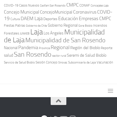
CMPC
COVID-19
Casos Nuevos
CONAF
Cesfam San Rosendo
Concejales Laja
COVID-
Concejo Municipal
Coronavirus
ConcejoMunicipal
19
DAEM Laja
Educación
Empresas CMPC
Deportes
Cultura
Gobierno Regional
Fiestas Patrias
Incendios
Gobierno de Chile
Gore Biobío
Laja
Municipalidad
Los Ángeles
Forestales
JUNAEB
de Laja
Municipalidad de San Rosendo
Regional
Pandemia
Región del Biobío
Nacional
Reporte
Provincia
San Rosendo
Seremi de Salud Biobío
salud
sector rural
Sesión Concejo
Vacunación
Servicio de Salud Biobío
Sinovac
Subcomisaría de Laja