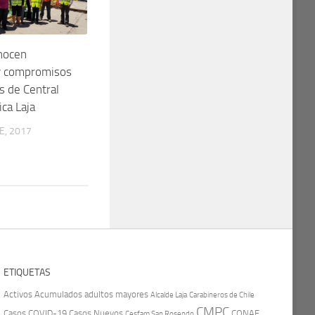
nocen
y compromisos
s de Central
ica Laja
E, 2017
ETIQUETAS
Activos
Acumulados
adultos mayores
Carabineros de Chile
Alcalde Laja
CMPC
Casos COVID-19
Casos Nuevos
CONAF
Cesfam San Rosendo