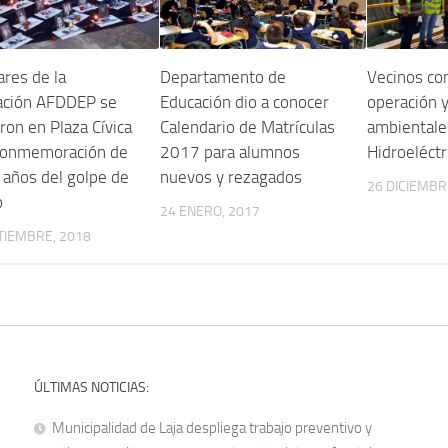
ares de la
Departamento de
Vecinos co
ación AFDDEP se
Educación dio a conocer
operación 
ron en Plaza Cívica
Calendario de Matrículas
ambientale
 conmemoración de
2017 para alumnos
Hidroeléctr
 años del golpe de
nuevos y rezagados
26 DICIEMBR
o
24 ENERO, 2017
TIEMBRE, 2018
ÚLTIMAS NOTICIAS:
Municipalidad de Laja despliega trabajo preventivo y