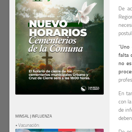
De ac
Regio
neces
postul
“
Uno 
falta 
no es
proce
profes
En ta
con la
de inf
MINSAL | INFLUENZA
deben 
• Vacunación:
De es