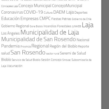
Concejo Municipal
ConcejoMunicipal
Concejales Laja
COVID-19
Coronavirus
DAEM Laja
Deportes
Cultura
Educación
Empresas CMPC
Fiestas Patrias
Gobierno de Chile
Laja
Gobierno Regional
Incendios Forestales
Gore Biobío
JUNAEB
Municipalidad de Laja
Los Ángeles
Municipalidad de San Rosendo
Nacional
Regional
Pandemia
Región del Biobío
Reporte
Provincia
San Rosendo
Seremi de Salud
salud
sector rural
Biobío
Sesión Concejo
Servicio de Salud Biobío
Sinovac
Subcomisaría de
Vacunación
Laja