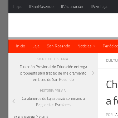
#Laja
#SanRosendo
#Vacunación
#ViveLaja
Saltar al contenido
Inicio
Laja
San Rosendo
Noticias
Periódic
SIGUIENTE HISTORIA
CULT
Dirección Provincial de Educación entrega
propuesta para trabajo de mejoramiento
en Liceo de San Rosendo
Ch
HISTORIA PREVIA
a 
Carabineros de Laja realizó seminario a
Brigadistas Escolares
POR
LA
ENGIE ENERGÍA CHILE