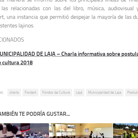
las relacionadas con las del libro, música, audiovisual 
t, una instancia que permitió despejar la mayoría de las d
istentes lajinos.
CIONADOS
UNICIPALIDAD DE LAJA – Charla informativa sobre postula
e cultura 2018
as:
charla
Fondart
Fondos de Cultura
Laja
Municipalidad de Laja
Postul
AMBIÉN TE PODRÍA GUSTAR...