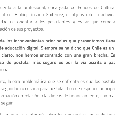
uerdo a la profesional, encargada de Fondos de Cultura
nal del Biobío, Rosana Guitérrez, el objetivo de la activi
idad de orientar a los postulantes y evitar que comet
ación de sus proyectos.
de los inconvenientes principales que presentamos tiene
de educación digital. Siempre se ha dicho que Chile es un 
 cierto, nos hemos encontrado con una gran brecha. Es
so de postular más seguro es por la vía escrita o pa
ional.
nto, la otra problemática que se enfrenta es que los postu
 seguridad necesaria para postular. Lo que responde principa
ormación en relación a las lineas de financiamiento, como a
seguir.
ta manera se informó sobre los principales lineas de fina