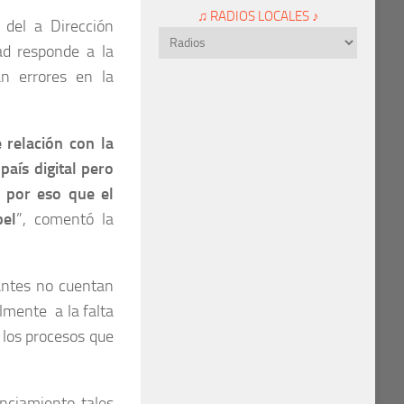
♫ RADIOS LOCALES ♪
 del a Dirección
dad responde a la
an errores en la
 relación con la
país digital pero
 por eso que el
pel
”, comentó la
lantes no cuentan
lmente a la falta
 los procesos que
nciamiento tales