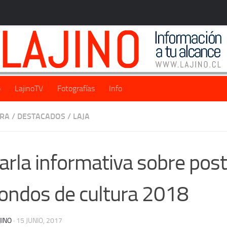
o
LajinoTV
Fotografías
Info
URA
/
DESTACADOS
/
LAJA
arla informativa sobre post
fondos de cultura 2018
JINO
·
15 JUNIO, 2017