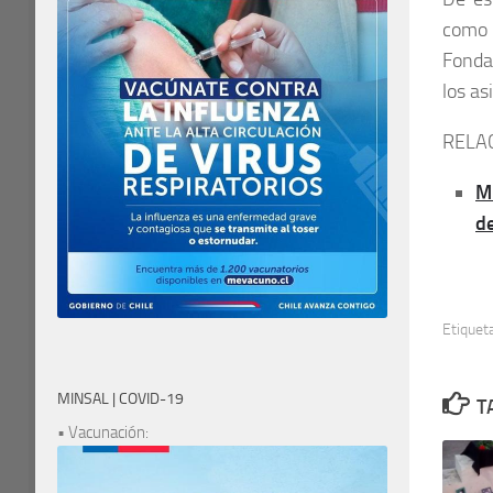
como 
Fondar
los as
RELA
M
d
Etiquet
MINSAL | COVID-19
T
• Vacunación: