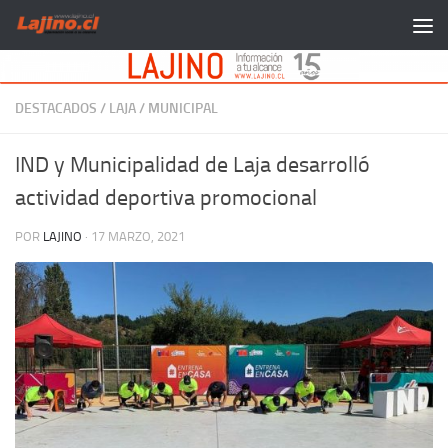
Saltar al contenido
DESTACADOS
/
LAJA
/
MUNICIPAL
IND y Municipalidad de Laja desarrolló
actividad deportiva promocional
POR
LAJINO
·
17 MARZO, 2021