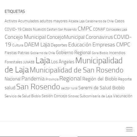
ETIQUETAS
Activos
Acumulados
adultos mayores
Casos
Carabineros de Chile
Alcalde Laja
CMPC
COVID-19
Casos Nuevos
CONAF
Cesfam San Rosendo
Concejales Laja
COVID-
Concejo Municipal
Coronavirus
ConcejoMunicipal
19
DAEM Laja
Educación
Empresas CMPC
Deportes
Cultura
Gobierno Regional
Fiestas Patrias
Incendios
Gobierno de Chile
Gore Biobío
Laja
Municipalidad
Los Ángeles
Forestales
JUNAEB
de Laja
Municipalidad de San Rosendo
Regional
Pandemia
Región del Biobío
Nacional
Reporte
Provincia
San Rosendo
Seremi de Salud Biobío
salud
sector rural
Sesión Concejo
Vacunación
Servicio de Salud Biobío
Sinovac
Subcomisaría de Laja