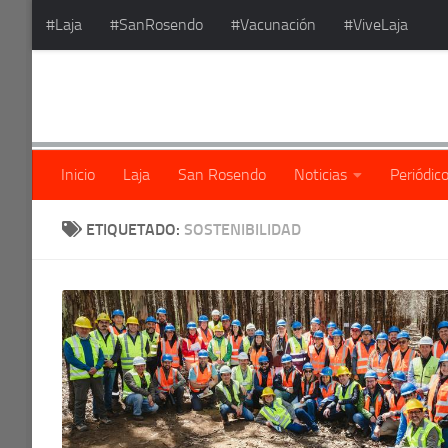
#Laja
#SanRosendo
#Vacunación
#ViveLaja
Saltar al contenido
Inicio
Laja
San Rosendo
Noticias
Periódic
ETIQUETADO:
SOSTENIBILIDAD