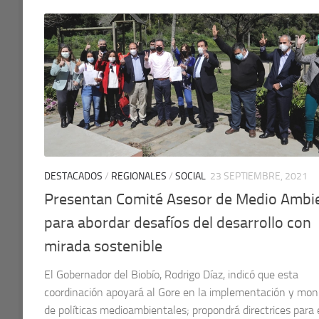
DESTACADOS
/
REGIONALES
/
SOCIAL
23 SEPTIEMBRE, 2021
Presentan Comité Asesor de Medio Ambi
para abordar desafíos del desarrollo con
mirada sostenible
El Gobernador del Biobío, Rodrigo Díaz, indicó que esta
coordinación apoyará al Gore en la implementación y mon
de políticas medioambientales; propondrá directrices para 