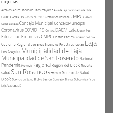
ETIQUETAS
Activos
Acumulados
adultos mayores
Carabineros de Chile
Alcalde Laja
CMPC
Casos COVID-19
Casos Nuevos
CONAF
Cesfam San Rosendo
Concejo Municipal
ConcejoMunicipal
Concejales Laja
COVID-19
Coronavirus
DAEM Laja
Deportes
Cultura
Educación
Empresas CMPC
Fiestas Patrias
Gobierno de Chile
Laja
Gobierno Regional
Incendios Forestales
Gore Biobío
JUNAEB
Municipalidad de Laja
Los Ángeles
Municipalidad de San Rosendo
Nacional
Regional
Pandemia
Región del Biobío
Reporte
Provincia
San Rosendo
Seremi de Salud
salud
sector rural
Biobío
Sesión Concejo
Servicio de Salud Biobío
Sinovac
Subcomisaría de
Vacunación
Laja