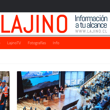
o
LajinoTV
Fotografías
Info