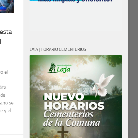
uesta
l
LAJA | HORARIO CEMENTERIOS
o el
dita
 de
 año se
e y el