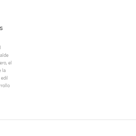
s
l
calde
ro, el
e la
edil
rollo