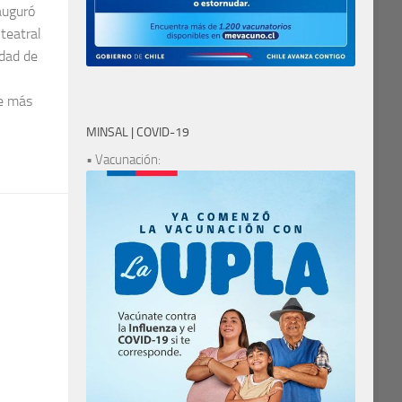
auguró
teatral
idad de
te más
MINSAL | COVID-19
• Vacunación: