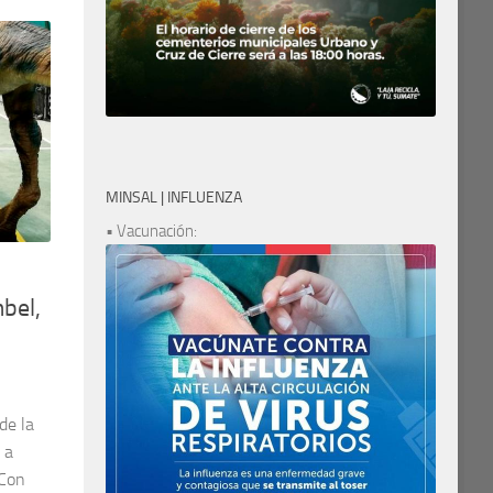
MINSAL | INFLUENZA
• Vacunación:
bel,
de la
 a
 Con