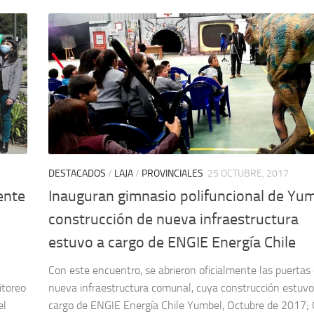
DESTACADOS
/
LAJA
/
PROVINCIALES
25 OCTUBRE, 2017
ente
Inauguran gimnasio polifuncional de Yum
construcción de nueva infraestructura
estuvo a cargo de ENGIE Energía Chile
Con este encuentro, se abrieron oficialmente las puertas 
itoreo
nueva infraestructura comunal, cuya construcción estuvo
el
cargo de ENGIE Energía Chile Yumbel, Octubre de 2017;