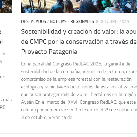
DESTACADOS
/
NOTICIAS
/
REGIONALES
8 OCTUBRE, 2025
e
Sostenibilidad y creación de valor: la ap
l
de CMPC por la conservación a través de
Proyecto Patagonia
ile
a
En el panel del Congreso RedLAC 2025, la gerente de
sostenibilidad de la compañía, Verónica de la Cerda, expus
ene
compromiso de la empresa forestal con la restauración
ecológica y la biodiversidad a través de esta iniciativa iné
que busca proteger más de 26 mil hectáreas en la región
es más
Aysén En el marco del XXVII Congreso RedLAC, que este
ORE
celebró por primera vez en Chile entre el 29 de septiembr
3 de octubre, Verónica de...