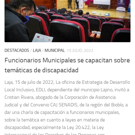
DESTACADOS
/
LAJA
/
MUNICIPAL
15 JULIO, 2022
Funcionarios Municipales se capacitan sobre
temáticas de discapacidad
Laja, 15 de julio de 2022; La oficina de Estrategia de Desarrollo
Local Inclusivo, EDLI, dependiente del municipio Lajino, invitó a
Cristian Rivera, abogado de la Corporación de Asistencia
Judicial y del Convenio CAJ SENADIS, de la región del Biobío, a
dar una charla de capacitación a funcionarios municipales,
sobre la temática en cuanto a leyes en materia de
discapacidad, especialmente la Ley 20.422, la Ley
Internacional de los Derechos de las Personas con