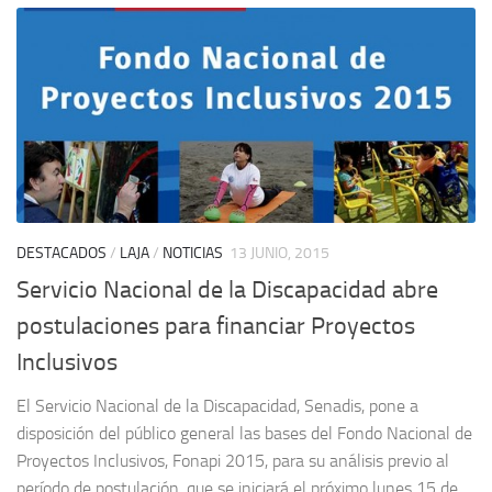
DESTACADOS
/
LAJA
/
NOTICIAS
13 JUNIO, 2015
Servicio Nacional de la Discapacidad abre
postulaciones para financiar Proyectos
Inclusivos
El Servicio Nacional de la Discapacidad, Senadis, pone a
disposición del público general las bases del Fondo Nacional de
Proyectos Inclusivos, Fonapi 2015, para su análisis previo al
período de postulación, que se iniciará el próximo lunes 15 de