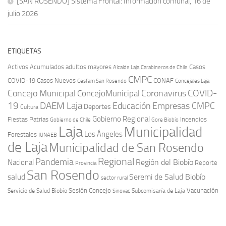
[SAN ROSENDO] Sistema Frontal: Información comunal, 16 de
julio 2026
ETIQUETAS
Activos
Acumulados
adultos mayores
Casos
Carabineros de Chile
Alcalde Laja
CMPC
COVID-19
Casos Nuevos
CONAF
Cesfam San Rosendo
Concejales Laja
COVID-
Concejo Municipal
Coronavirus
ConcejoMunicipal
19
DAEM Laja
Educación
Empresas CMPC
Deportes
Cultura
Gobierno Regional
Fiestas Patrias
Incendios
Gobierno de Chile
Gore Biobío
Laja
Municipalidad
Los Ángeles
Forestales
JUNAEB
de Laja
Municipalidad de San Rosendo
Regional
Pandemia
Región del Biobío
Nacional
Reporte
Provincia
San Rosendo
Seremi de Salud Biobío
salud
sector rural
Sesión Concejo
Vacunación
Servicio de Salud Biobío
Sinovac
Subcomisaría de Laja