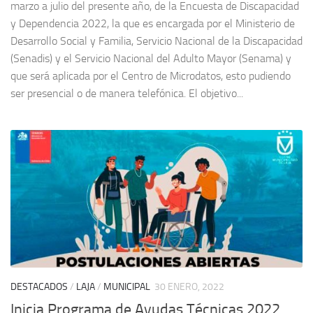
marzo a julio del presente año, de la Encuesta de Discapacidad
y Dependencia 2022, la que es encargada por el Ministerio de
Desarrollo Social y Familia, Servicio Nacional de la Discapacidad
(Senadis) y el Servicio Nacional del Adulto Mayor (Senama) y
que será aplicada por el Centro de Microdatos, esto pudiendo
ser presencial o de manera telefónica. El objetivo...
DESTACADOS
/
LAJA
/
MUNICIPAL
30 ENERO, 2022
Inicia Programa de Ayudas Técnicas 2022