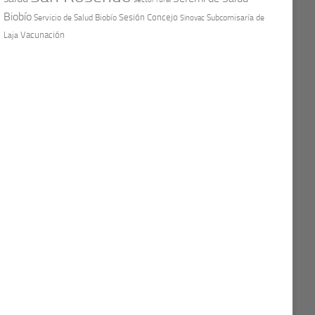
Biobío
Sesión Concejo
Servicio de Salud Biobío
Sinovac
Subcomisaría de
Vacunación
Laja