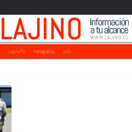
o
LajinoTV
Fotografías
Info