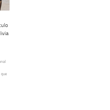
culo
ivia
onal
ó que