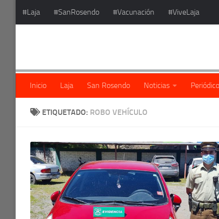
#Laja
#SanRosendo
#Vacunación
#ViveLaja
Saltar al contenido
Inicio
Laja
San Rosendo
Noticias
Periódic
ETIQUETADO:
ROBO VEHÍCULO