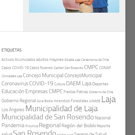
ETIQUETAS
Activos
Acumulados
adultos mayores
Carabineros de Chile
Alcalde Laja
CMPC
Casos COVID-19
Casos Nuevos
CONAF
Cesfam San Rosendo
Concejo Municipal
ConcejoMunicipal
Concejales Laja
COVID-19
Coronavirus
DAEM Laja
Deportes
Cultura
Educación
Empresas CMPC
Fiestas Patrias
Gobierno de Chile
Laja
Gobierno Regional
Incendios Forestales
Gore Biobío
JUNAEB
Municipalidad de Laja
Los Ángeles
Municipalidad de San Rosendo
Nacional
Regional
Pandemia
Región del Biobío
Reporte
Provincia
San Rosendo
Seremi de Salud
salud
sector rural