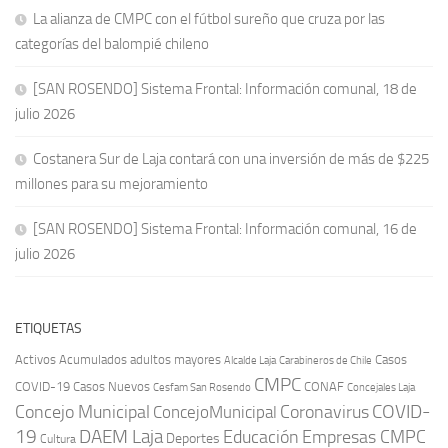
La alianza de CMPC con el fútbol sureño que cruza por las
categorías del balompié chileno
[SAN ROSENDO] Sistema Frontal: Información comunal, 18 de
julio 2026
Costanera Sur de Laja contará con una inversión de más de $225
millones para su mejoramiento
[SAN ROSENDO] Sistema Frontal: Información comunal, 16 de
julio 2026
ETIQUETAS
Activos
Acumulados
adultos mayores
Casos
Carabineros de Chile
Alcalde Laja
CMPC
COVID-19
Casos Nuevos
CONAF
Cesfam San Rosendo
Concejales Laja
COVID-
Concejo Municipal
Coronavirus
ConcejoMunicipal
19
DAEM Laja
Educación
Empresas CMPC
Deportes
Cultura