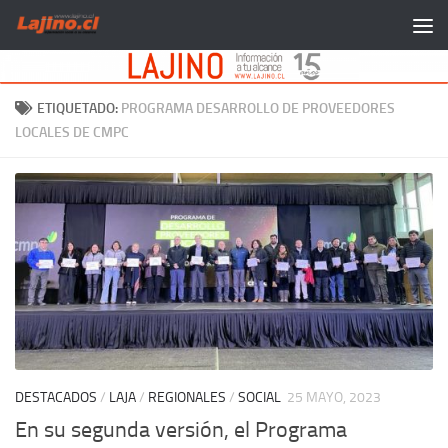
Saltar al contenido
ETIQUETADO:
PROGRAMA DESARROLLO DE PROVEEDORES
LOCALES DE CMPC
DESTACADOS
/
LAJA
/
REGIONALES
/
SOCIAL
25 MAYO, 2023
En su segunda versión, el Programa