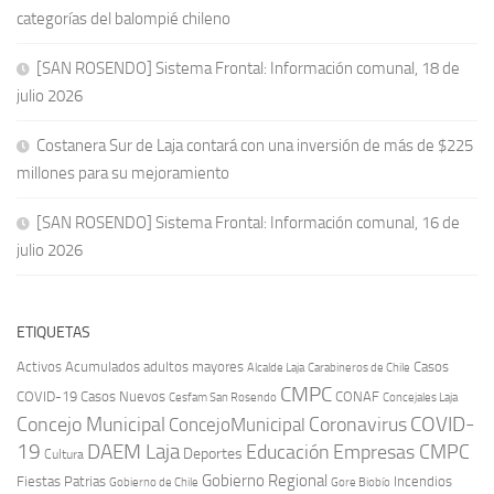
categorías del balompié chileno
[SAN ROSENDO] Sistema Frontal: Información comunal, 18 de
julio 2026
Costanera Sur de Laja contará con una inversión de más de $225
millones para su mejoramiento
[SAN ROSENDO] Sistema Frontal: Información comunal, 16 de
julio 2026
ETIQUETAS
Activos
Acumulados
adultos mayores
Casos
Carabineros de Chile
Alcalde Laja
CMPC
COVID-19
Casos Nuevos
CONAF
Cesfam San Rosendo
Concejales Laja
COVID-
Concejo Municipal
Coronavirus
ConcejoMunicipal
19
DAEM Laja
Educación
Empresas CMPC
Deportes
Cultura
Gobierno Regional
Fiestas Patrias
Incendios
Gobierno de Chile
Gore Biobío