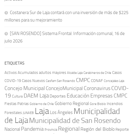
Costanera Sur de Laja contará con una inversión de más de $225
millones para su mejoramiento
[SAN ROSENDO] Sistema Frontal: Información comunal, 16 de
julio 2026
ETIQUETAS
Activos
Acumulados
adultos mayores
Casos
Carabineros de Chile
Alcalde Laja
CMPC
COVID-19
Casos Nuevos
CONAF
Cesfam San Rosendo
Concejales Laja
COVID-
Concejo Municipal
Coronavirus
ConcejoMunicipal
19
DAEM Laja
Educación
Empresas CMPC
Deportes
Cultura
Gobierno Regional
Fiestas Patrias
Incendios
Gobierno de Chile
Gore Biobío
Laja
Municipalidad
Los Ángeles
Forestales
JUNAEB
de Laja
Municipalidad de San Rosendo
Regional
Pandemia
Región del Biobío
Nacional
Reporte
Provincia