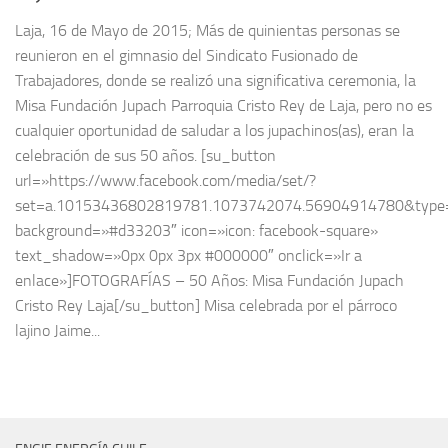
Laja, 16 de Mayo de 2015; Más de quinientas personas se
reunieron en el gimnasio del Sindicato Fusionado de
Trabajadores, donde se realizó una significativa ceremonia, la
Misa Fundación Jupach Parroquia Cristo Rey de Laja, pero no es
cualquier oportunidad de saludar a los jupachinos(as), eran la
celebración de sus 50 años. [su_button
url=»https://www.facebook.com/media/set/?
set=a.10153436802819781.1073742074.56904914780&type
background=»#d33203″ icon=»icon: facebook-square»
text_shadow=»0px 0px 3px #000000″ onclick=»Ir a
enlace»]FOTOGRAFÍAS – 50 Años: Misa Fundación Jupach
Cristo Rey Laja[/su_button] Misa celebrada por el párroco
lajino Jaime...