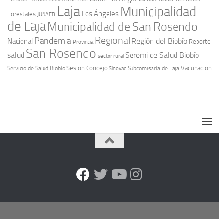
Laja
Municipalidad
Los Ángeles
Forestales
JUNAEB
de Laja
Municipalidad de San Rosendo
Regional
Pandemia
Región del Biobío
Nacional
Reporte
Provincia
San Rosendo
Seremi de Salud Biobío
salud
sector rural
Sesión Concejo
Vacunación
Servicio de Salud Biobío
Sinovac
Subcomisaría de Laja