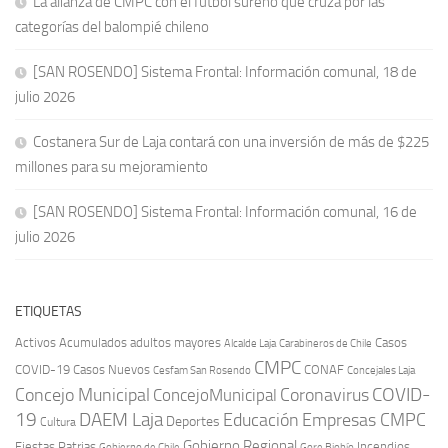
La alianza de CMPC con el fútbol sureño que cruza por las
categorías del balompié chileno
[SAN ROSENDO] Sistema Frontal: Información comunal, 18 de
julio 2026
Costanera Sur de Laja contará con una inversión de más de $225
millones para su mejoramiento
[SAN ROSENDO] Sistema Frontal: Información comunal, 16 de
julio 2026
ETIQUETAS
Activos
Acumulados
adultos mayores
Casos
Carabineros de Chile
Alcalde Laja
CMPC
COVID-19
Casos Nuevos
CONAF
Cesfam San Rosendo
Concejales Laja
COVID-
Concejo Municipal
Coronavirus
ConcejoMunicipal
19
DAEM Laja
Educación
Empresas CMPC
Deportes
Cultura
Gobierno Regional
Fiestas Patrias
Incendios
Gobierno de Chile
Gore Biobío