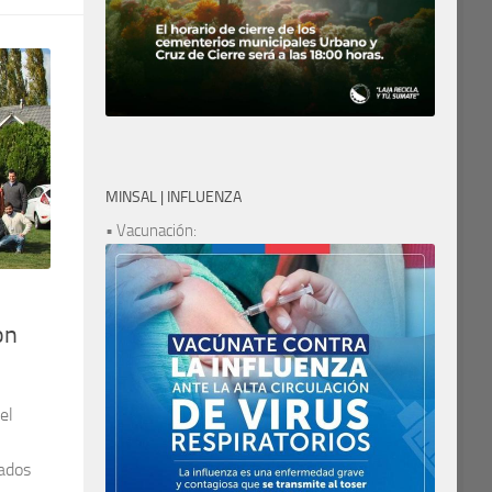
MINSAL | INFLUENZA
• Vacunación:
on
el
tados