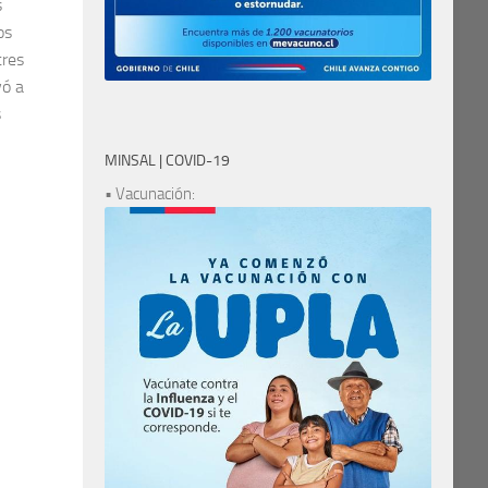
s
os
tres
vó a
s
MINSAL | COVID-19
• Vacunación: