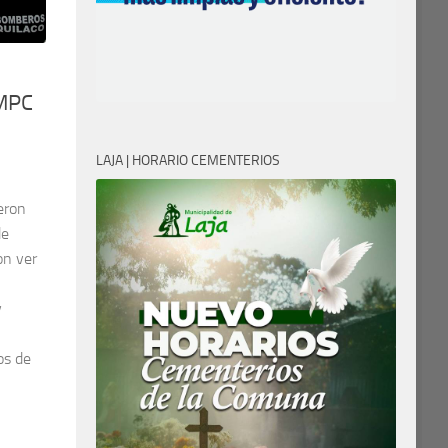
CMPC
LAJA | HORARIO CEMENTERIOS
eron
de
on ver
y
os de