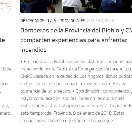
DESTACADOS
/
LAJA
/
PROVINCIALES
8 ENERO, 2018
Bomberos de la Provincia del Biobío y 
te
comparten experiencias para enfrentar
incendios
• En la instancia Bomberos de las distintas comunas hici
 18 de
un recorrido por la Central de Emergencias de Incendios 
CMPC ubicada en la ciudad de Los Ángeles, donde pudier
encia
su funcionamiento y compartir experiencias frente a la
,
ocurrencia de un siniestro. • Coordinación, conocimiento 
mayor comunicación, son las líneas en las que ambas
stal,
instituciones están trabajando para enfrentar los incendi
enero.
esta temporada. Provincia, 8 de enero de 2018; Estar
comunicados, conocerse y saber del trabajo que...