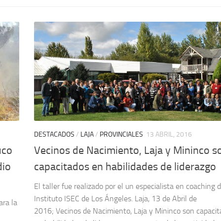
DESTACADOS
/
LAJA
/
PROVINCIALES
13 ABRIL, 2016
uco
Vecinos de Nacimiento, Laja y Mininco s
dio
capacitados en habilidades de liderazgo
El taller fue realizado por el un especialista en coaching d
Instituto ISEC de Los Ángeles. Laja, 13 de Abril de
ara la
2016; Vecinos de Nacimiento, Laja y Mininco son capaci