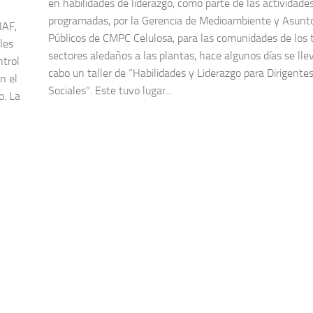
en habilidades de liderazgo, como parte de las actividade
programadas, por la Gerencia de Medioambiente y Asunt
NAF,
Públicos de CMPC Celulosa, para las comunidades de los 
les
sectores aledaños a las plantas, hace algunos días se lle
ntrol
cabo un taller de “Habilidades y Liderazgo para Dirigente
n el
Sociales”. Este tuvo lugar...
o. La