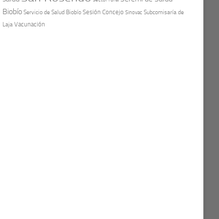
Biobío
Sesión Concejo
Servicio de Salud Biobío
Sinovac
Subcomisaría de
Vacunación
Laja