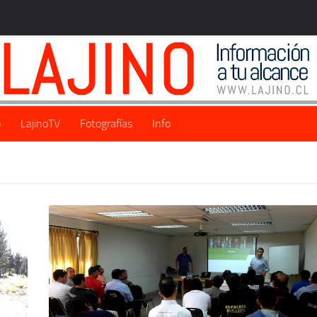
o
LajinoTV
Fotografías
Info