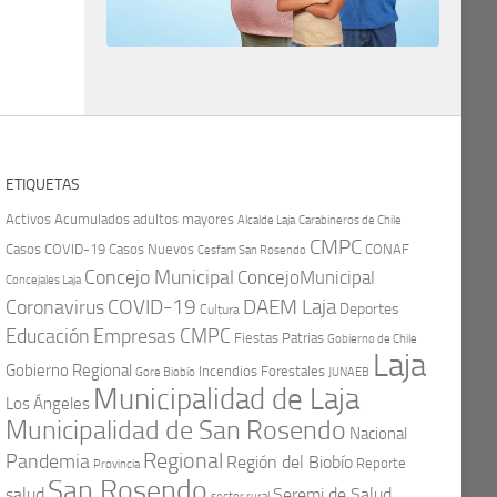
ETIQUETAS
Activos
Acumulados
adultos mayores
Carabineros de Chile
Alcalde Laja
CMPC
Casos COVID-19
Casos Nuevos
CONAF
Cesfam San Rosendo
Concejo Municipal
ConcejoMunicipal
Concejales Laja
COVID-19
Coronavirus
DAEM Laja
Deportes
Cultura
Educación
Empresas CMPC
Fiestas Patrias
Gobierno de Chile
Laja
Gobierno Regional
Incendios Forestales
Gore Biobío
JUNAEB
Municipalidad de Laja
Los Ángeles
Municipalidad de San Rosendo
Nacional
Regional
Pandemia
Región del Biobío
Reporte
Provincia
San Rosendo
Seremi de Salud
salud
sector rural