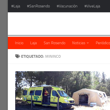
#Laja
#SanRosendo
#Vacunación
#ViveLaja
Saltar al contenido
Inicio
Laja
San Rosendo
Noticias
Periódic
ETIQUETADO:
MININCO