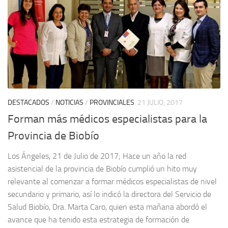
DESTACADOS
/
NOTICIAS
/
PROVINCIALES
21 JULIO, 2017
Forman más médicos especialistas para la
Provincia de Biobío
Los Ángeles, 21 de Julio de 2017; Hace un año la red
asistencial de la provincia de Biobío cumplió un hito muy
relevante al comenzar a formar médicos especialistas de nivel
secundario y primario, así lo indicó la directora del Servicio de
Salud Biobío, Dra. Marta Caro, quien esta mañana abordó el
avance que ha tenido esta estrategia de formación de