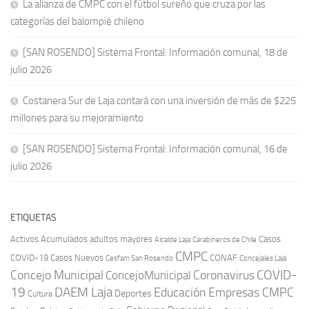
La alianza de CMPC con el fútbol sureño que cruza por las
categorías del balompié chileno
[SAN ROSENDO] Sistema Frontal: Información comunal, 18 de
julio 2026
Costanera Sur de Laja contará con una inversión de más de $225
millones para su mejoramiento
[SAN ROSENDO] Sistema Frontal: Información comunal, 16 de
julio 2026
ETIQUETAS
Activos
Acumulados
adultos mayores
Casos
Carabineros de Chile
Alcalde Laja
CMPC
COVID-19
Casos Nuevos
CONAF
Cesfam San Rosendo
Concejales Laja
COVID-
Concejo Municipal
Coronavirus
ConcejoMunicipal
19
DAEM Laja
Educación
Empresas CMPC
Deportes
Cultura