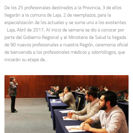
De los 25 profesionales destinados a la Provincia, 3 de ellos
llegarán a la comuna de Laja; 2 de reemplazos, para la
especialización de los actuales y se suma uno a los existentes.
Laja, Abril de 2017; Al inicio de semana se dio a conocer por
parte del Gobierno Regional y el Ministerio de Salud la llegada
de 90 nuevos profesionales a nuestra Región, ceremonia oficial
de bienvenida a los profesionales médicos y odontólogos, que
iniciarán su etapa de...