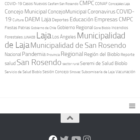
CMPC
COVID-19
Casos Nuevos
CONAF
Cesfam San Rosendo
Concejales Laja
COVID-
Concejo Municipal
Coronavirus
ConcejoMunicipal
19
DAEM Laja
Educación
Empresas CMPC
Deportes
Cultura
Gobierno Regional
Fiestas Patrias
Incendios
Gobierno de Chile
Gore Biobío
Laja
Municipalidad
Los Ángeles
Forestales
JUNAEB
de Laja
Municipalidad de San Rosendo
Regional
Pandemia
Región del Biobío
Nacional
Reporte
Provincia
San Rosendo
Seremi de Salud Biobío
salud
sector rural
Sesión Concejo
Vacunación
Servicio de Salud Biobío
Sinovac
Subcomisaría de Laja