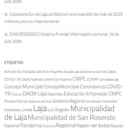
julio 2026
Costanera Sur de Laja contará con una inversión de más de $225
millones para su mejoramiento
[SAN ROSENDO] Sistema Frontal: Información comunal, 16 de
julio 2026
ETIQUETAS
Activos
Acumulados
adultos mayores
Casos
Carabineros de Chile
Alcalde Laja
CMPC
COVID-19
Casos Nuevos
CONAF
Cesfam San Rosendo
Concejales Laja
COVID-
Concejo Municipal
Coronavirus
ConcejoMunicipal
19
DAEM Laja
Educación
Empresas CMPC
Deportes
Cultura
Gobierno Regional
Fiestas Patrias
Incendios
Gobierno de Chile
Gore Biobío
Laja
Municipalidad
Los Ángeles
Forestales
JUNAEB
de Laja
Municipalidad de San Rosendo
Regional
Pandemia
Región del Biobío
Nacional
Reporte
Provincia