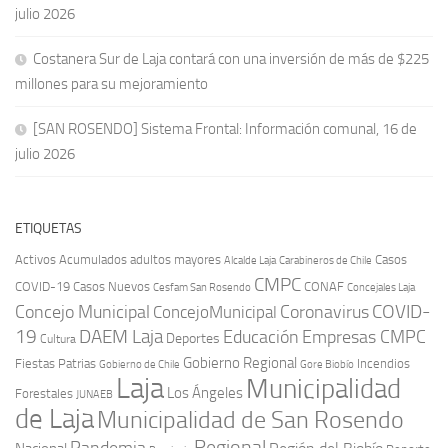
julio 2026
Costanera Sur de Laja contará con una inversión de más de $225
millones para su mejoramiento
[SAN ROSENDO] Sistema Frontal: Información comunal, 16 de
julio 2026
ETIQUETAS
Activos
Acumulados
adultos mayores
Casos
Carabineros de Chile
Alcalde Laja
CMPC
COVID-19
Casos Nuevos
CONAF
Cesfam San Rosendo
Concejales Laja
COVID-
Concejo Municipal
Coronavirus
ConcejoMunicipal
19
DAEM Laja
Educación
Empresas CMPC
Deportes
Cultura
Gobierno Regional
Fiestas Patrias
Incendios
Gobierno de Chile
Gore Biobío
Laja
Municipalidad
Los Ángeles
Forestales
JUNAEB
de Laja
Municipalidad de San Rosendo
Regional
Pandemia