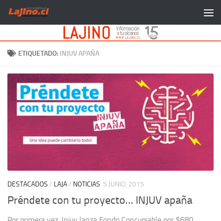
Saltar al contenido
ETIQUETADO:
INJUV APAÑA
DESTACADOS
/
LAJA
/
NOTICIAS
5 JUNIO, 2015
Préndete con tu proyecto… INJUV apaña
Por primera vez, Injuv lanza Fondo Concursable por $680