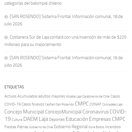
categorías del balompié chileno
[SAN ROSENDO] Sistema Frontal: Información comunal, 18 de
julio 2026
Costanera Sur de Laja contará con una inversión de más de $225
millones para su mejoramiento
[SAN ROSENDO] Sistema Frontal: Información comunal, 16 de
julio 2026
ETIQUETAS
Activos
Acumulados
adultos mayores
Casos
Carabineros de Chile
Alcalde Laja
CMPC
COVID-19
Casos Nuevos
CONAF
Cesfam San Rosendo
Concejales Laja
COVID-
Concejo Municipal
Coronavirus
ConcejoMunicipal
19
DAEM Laja
Educación
Empresas CMPC
Deportes
Cultura
Gobierno Regional
Fiestas Patrias
Incendios
Gobierno de Chile
Gore Biobío