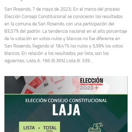
San Rosendo, 7 de mayo de 2023; En el marco del proceso
Elección Consejo Constitucional se conocieron los resultados
en la comuna de San Rosendo, con una participación del
83,57% del padrón. La tendencia nacional en el alto porcentaje
de la votación en votos nulos y blancos no fue diferente en
San Rosendo, llegando al 18,41% los nulos y 5,99% los votos
blancos. En relación a los resultados, por lista, son los
siguientes; Lista A: 166 (6.36%) Lista B: 339...