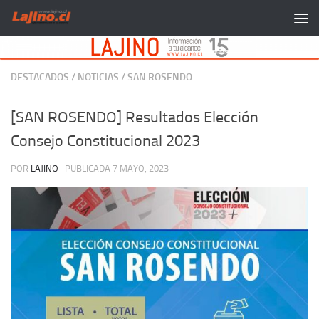
Saltar al contenido
DESTACADOS
/
NOTICIAS
/
SAN ROSENDO
[SAN ROSENDO] Resultados Elección
Consejo Constitucional 2023
POR
LAJINO
· PUBLICADA
7 MAYO, 2023