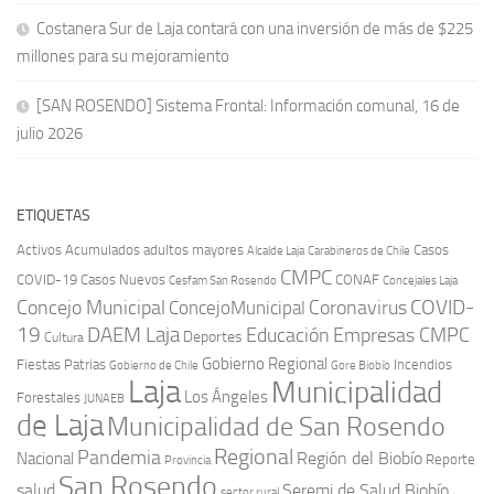
Costanera Sur de Laja contará con una inversión de más de $225
millones para su mejoramiento
[SAN ROSENDO] Sistema Frontal: Información comunal, 16 de
julio 2026
ETIQUETAS
Activos
Acumulados
adultos mayores
Casos
Carabineros de Chile
Alcalde Laja
CMPC
COVID-19
Casos Nuevos
CONAF
Cesfam San Rosendo
Concejales Laja
COVID-
Concejo Municipal
Coronavirus
ConcejoMunicipal
19
DAEM Laja
Educación
Empresas CMPC
Deportes
Cultura
Gobierno Regional
Fiestas Patrias
Incendios
Gobierno de Chile
Gore Biobío
Laja
Municipalidad
Los Ángeles
Forestales
JUNAEB
de Laja
Municipalidad de San Rosendo
Regional
Pandemia
Región del Biobío
Nacional
Reporte
Provincia
San Rosendo
Seremi de Salud Biobío
salud
sector rural