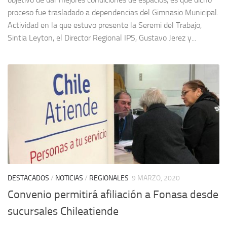
proceso fue trasladado a dependencias del Gimnasio Municipal.
Actividad en la que estuvo presente la Seremi del Trabajo,
Sintia Leyton, el Director Regional IPS, Gustavo Jerez y...
DESTACADOS
/
NOTICIAS
/
REGIONALES
9 MARZO, 2020
Convenio permitirá afiliación a Fonasa desde
sucursales Chileatiende