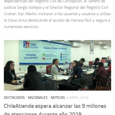
dependencias del Registro Civil de Concepción, el Seremi de
Justicia Sergio Vallejos y el Director Regional del Registro Civil
Cristian San Martin, invitaron a los usuarios y usuarios a utilizar
la clave única destacando el acceso de manera fácil y segura a
numerosos servicios...
DESTACADOS
/
NACIONALES
/
NOTICIAS
6 ABRIL, 2019
ChileAtiende espera alcanzar las 9 millones
de atenciones durante año 2019