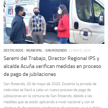
DESTACADOS
/
MUNICIPAL
/
SAN ROSENDO
22 MAYO, 2020
Seremi del Trabajo, Director Regional IPS y
alcalde Acuña verifican medidas en proceso
de pago de jubilaciones
San Rosendo, 20 de mayo de 2020; Durante la jornada de
miércoles se llevó a cabo un nuevo proceso de pago de
jubilaciones en la comuna de San Rosendo, debido a las
medidas que se están aplicando a nivel nacional y con el
objetivo de dar mejores condiciones de espacios, es que dicho