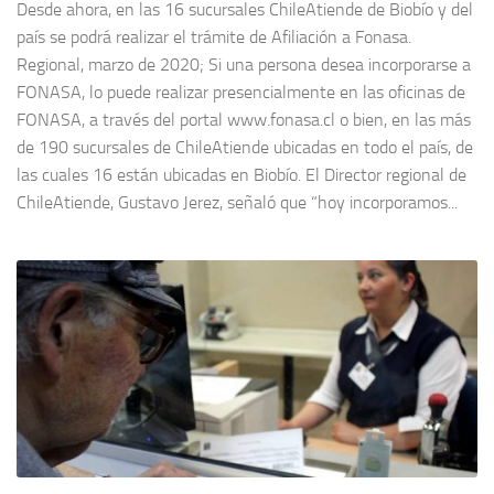
Desde ahora, en las 16 sucursales ChileAtiende de Biobío y del
país se podrá realizar el trámite de Afiliación a Fonasa.
Regional, marzo de 2020; Si una persona desea incorporarse a
FONASA, lo puede realizar presencialmente en las oficinas de
FONASA, a través del portal www.fonasa.cl o bien, en las más
de 190 sucursales de ChileAtiende ubicadas en todo el país, de
las cuales 16 están ubicadas en Biobío. El Director regional de
ChileAtiende, Gustavo Jerez, señaló que “hoy incorporamos...