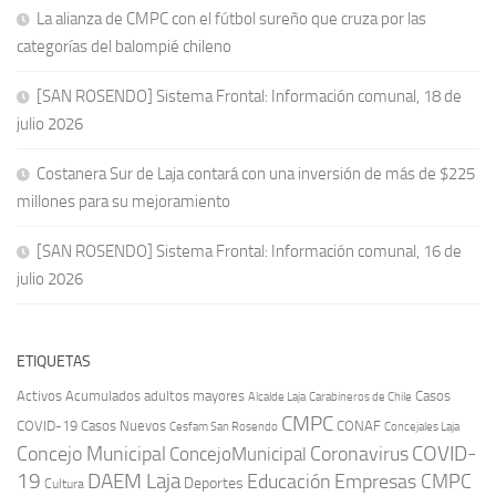
La alianza de CMPC con el fútbol sureño que cruza por las
categorías del balompié chileno
[SAN ROSENDO] Sistema Frontal: Información comunal, 18 de
julio 2026
Costanera Sur de Laja contará con una inversión de más de $225
millones para su mejoramiento
[SAN ROSENDO] Sistema Frontal: Información comunal, 16 de
julio 2026
ETIQUETAS
Activos
Acumulados
adultos mayores
Casos
Carabineros de Chile
Alcalde Laja
CMPC
COVID-19
Casos Nuevos
CONAF
Cesfam San Rosendo
Concejales Laja
COVID-
Concejo Municipal
Coronavirus
ConcejoMunicipal
19
DAEM Laja
Educación
Empresas CMPC
Deportes
Cultura