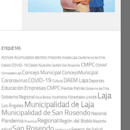
ETIQUETAS
Activos
Acumulados
adultos mayores
Carabineros de Chile
Alcalde Laja
CMPC
Casos COVID-19
Casos Nuevos
CONAF
Cesfam San Rosendo
Concejo Municipal
ConcejoMunicipal
Concejales Laja
COVID-19
Coronavirus
DAEM Laja
Deportes
Cultura
Educación
Empresas CMPC
Fiestas Patrias
Gobierno de Chile
Laja
Gobierno Regional
Incendios Forestales
Gore Biobío
JUNAEB
Municipalidad de Laja
Los Ángeles
Municipalidad de San Rosendo
Nacional
Regional
Pandemia
Región del Biobío
Reporte
Provincia
San Rosendo
Seremi de Salud
salud
sector rural