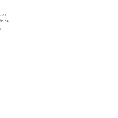
4
ción
ión de
y