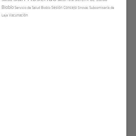
Biobío
Sesión Concejo
Servicio de Salud Biobío
Sinovac
Subcomisaría de
Vacunación
Laja