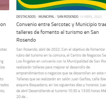
DESTACADOS
/
MUNICIPAL
/
SAN ROSENDO
13 ABRIL, 2022
con
Convenio entre Sercotec y Municipio tra
talleres de fomento al turismo en San
Rosendo
cotec
San Rosendo, abril de 2022; Con el objetivo de fomentar 
rubro del turismo en la comuna, el Centro de Negocios S
ng
Los Ángeles en convenio con la Municipalidad de San R
liza
realizarán talleres para mejorar el desarrollo de
emprendimientos o negocios que se desarrollan en este r
nto
Talleres que se realizarán en salón Juan Garfias, calle Ibi
amados
esquina Baquedano, en los siguientes días y horarios: Ju
to,
de abril Desarrollando el turismo 10:30 a 13:00 horas Mi
20 de...