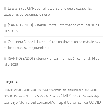
La alianza de CMPC con el fútbol sureño que cruza por las
categorías del balompié chileno
[SAN ROSENDO] Sistema Frontal: Información comunal, 18 de
julio 2026
Costanera Sur de Laja contará con una inversión de más de $225
millones para su mejoramiento
[SAN ROSENDO] Sistema Frontal: Información comunal, 16 de
julio 2026
ETIQUETAS
Activos
Acumulados
adultos mayores
Casos
Carabineros de Chile
Alcalde Laja
CMPC
COVID-19
Casos Nuevos
CONAF
Cesfam San Rosendo
Concejales Laja
COVID-
Concejo Municipal
Coronavirus
ConcejoMunicipal