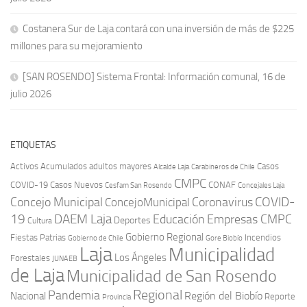
Costanera Sur de Laja contará con una inversión de más de $225
millones para su mejoramiento
[SAN ROSENDO] Sistema Frontal: Información comunal, 16 de
julio 2026
ETIQUETAS
Activos
Acumulados
adultos mayores
Casos
Carabineros de Chile
Alcalde Laja
CMPC
COVID-19
Casos Nuevos
CONAF
Cesfam San Rosendo
Concejales Laja
COVID-
Concejo Municipal
Coronavirus
ConcejoMunicipal
19
DAEM Laja
Educación
Empresas CMPC
Deportes
Cultura
Gobierno Regional
Fiestas Patrias
Incendios
Gobierno de Chile
Gore Biobío
Laja
Municipalidad
Los Ángeles
Forestales
JUNAEB
de Laja
Municipalidad de San Rosendo
Regional
Pandemia
Región del Biobío
Nacional
Reporte
Provincia