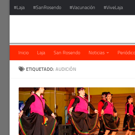
#Laja
#SanRosendo
#Vacunación
#ViveLaja
Saltar al contenido
Inicio
Laja
San Rosendo
Noticias
Periódic
ETIQUETADO:
AUDICIÓN