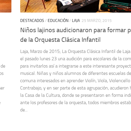
DESTACADOS
/
EDUCACIÓN
/
LAJA
25 MARZO, 2015
Niños lajinos audicionaron para formar 
de la Orquesta Clásica Infantil
Laja, Marzo de 2015; La Orquesta Clásica Infantil de Laja 
el pasado lunes 23 una audición para escolares de la co
 de
para invitarlos así a integrarse a este interesante proyec
os
musical. Niñas y niños alumnos de diferentes escuelas de
comuna interesados en aprender Violín, Viola, Violencello
ser
Contrabajo, y en ser parte de esta agrupación, acudieron
la Casa de la Cultura, donde se presentaron en forma indi
e
ante los profesores de la orquesta, todos miembros estab
de...