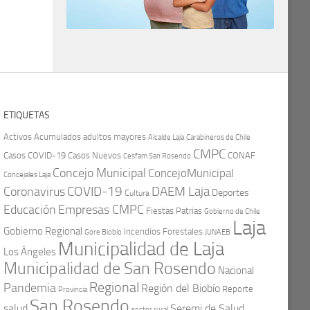
ETIQUETAS
Activos
Acumulados
adultos mayores
Carabineros de Chile
Alcalde Laja
CMPC
Casos COVID-19
Casos Nuevos
CONAF
Cesfam San Rosendo
Concejo Municipal
ConcejoMunicipal
Concejales Laja
COVID-19
Coronavirus
DAEM Laja
Deportes
Cultura
Educación
Empresas CMPC
Fiestas Patrias
Gobierno de Chile
Laja
Gobierno Regional
Incendios Forestales
Gore Biobío
JUNAEB
Municipalidad de Laja
Los Ángeles
Municipalidad de San Rosendo
Nacional
Regional
Pandemia
Región del Biobío
Reporte
Provincia
San Rosendo
Seremi de Salud
salud
sector rural