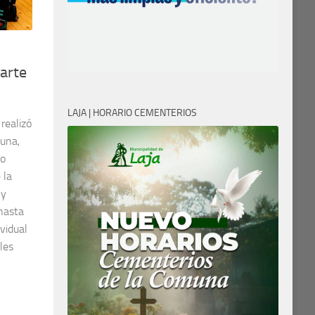
parte
LAJA | HORARIO CEMENTERIOS
realizó
muna,
to
 la
 y
 hasta
vidual
les