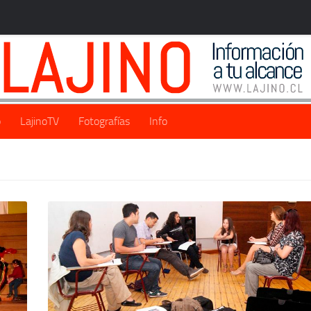
o
LajinoTV
Fotografías
Info