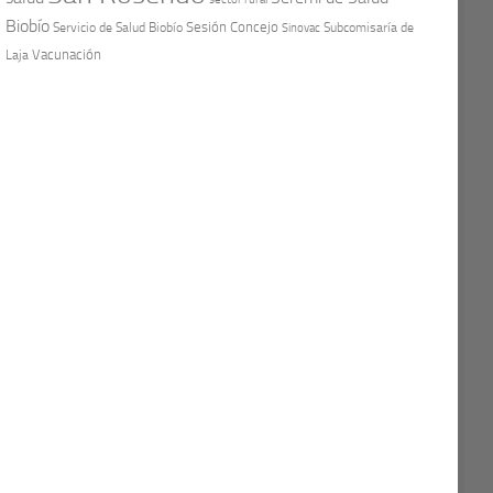
Biobío
Sesión Concejo
Servicio de Salud Biobío
Sinovac
Subcomisaría de
Vacunación
Laja